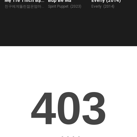
Mẹ Trẻ Thích Bạn
Búp Bê Ma
Everly (2014)
Của Con Trai
친구에게뚫린젊은엄마
Spirit Puppet (2023)
Everly (2014)
(2023)