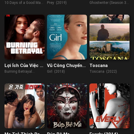
Người Tốt
(Phần 3)
10 Days of a Good Man
Prey (2019)
Ghostwriter (Season 3)
(2023)
(2022)
Lợi Ích Của Việc Bị
Vũ Công Chuyển
Toscana
Phản Bội
Giới
Burning Betrayal
Girl (2018)
Toscana (2022)
(2023)