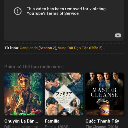
Từ khóa:
Ganglands (Season 2)
,
Vùng Đất Đạo Tặc (Phần 2)
.
Phim có thể bạn muốn xem :
Chuyện Lạ Dân
Familia
Cuộc Thanh Tẩy
Gian: Ngụy Hi Ban
Folklore strange smell
Familia (2023)
The Cleanse (2018)