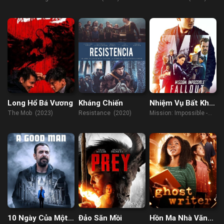
of the strange troupe
(2023)
Long Hổ Bá Vương
Kháng Chiến
Nhiệm Vụ Bất Khả
Thi: Sụp Đổ
The Mob (2023)
Resistance (2020)
Mission: Impossible -
Fallout (2018)
10 Ngày Của Một
Đảo Săn Mồi
Hồn Ma Nhà Văn