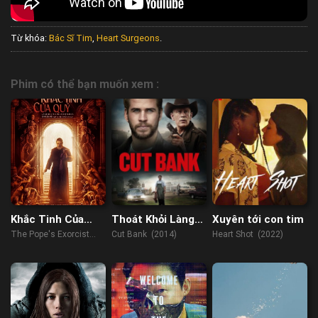
Từ khóa:
Bác Sĩ Tim
,
Heart Surgeons
.
Phim có thể bạn muốn xem :
Khắc Tinh Của
Thoát Khỏi Làng
Xuyên tới con tim
Quỷ
Quê
The Pope's Exorcist
Cut Bank (2014)
Heart Shot (2022)
(2023)