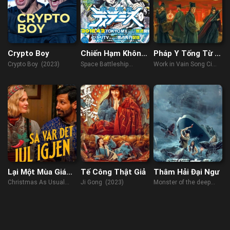
Crypto Boy
Chiến Hạm Không
Pháp Y Tống Từ 2:
Gian Tiramisu
Tứ Tông Tội
Crypto Boy (2023)
Space Battleship
Work in Vain Song Ci
Tiramisu (2017)
(2021)
Lại Một Mùa Giáng
Tế Công Thật Giả
Thâm Hải Đại Ngư
Sinh
Christmas As Usual
Ji Gong (2023)
Monster of the deep
(2023)
(2023)