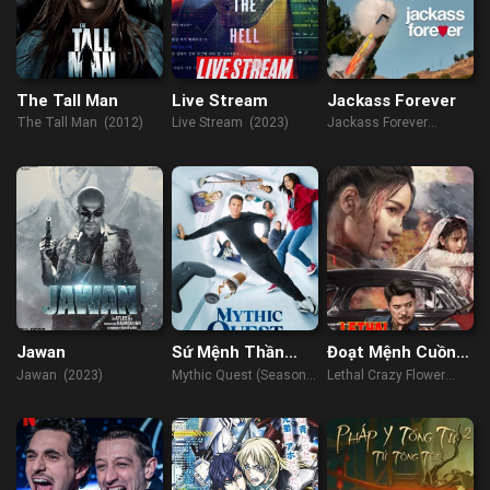
The Tall Man
Live Stream
Jackass Forever
The Tall Man (2012)
Live Stream (2023)
Jackass Forever
(2022)
Jawan
Sứ Mệnh Thần
Đoạt Mệnh Cuồng
Thoại (Phần 2)
Hoa
Jawan (2023)
Mythic Quest (Season
Lethal Crazy Flower
2) (2021)
(2023)