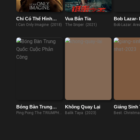
Chỉ Có Thể Hình
Vua Bắn Tỉa
Bob Lazar-
Dung
51 & Đĩa Ba
I Can Only Imagine (2018)
The Sniper (2021)
Bob Lazar: Are
Flying Saucers
Bóng Bàn Trung
Không Quay Lại
Giáng Sinh 
Quốc: Cuộc Phản
Nhất
Ping Pong:The TRIUMPH
Balik Taya (2023)
Best. Christmas
Công
(2023)
(2023)