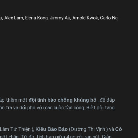
u, Alex Lam, Elena Kong, Jimmy Au, Arnold Kwok, Carlo Ng,
 lập thêm một
, để đập
đội tình báo chống khủng bố
n tra và đối phó với các cuộc tần công. Biệt đội tàng
Lâm Tử Thiện ),
(Đường Thi Vịnh ) và
Kiều Bảo Bảo
Có
t chân. Từ đó, tình bạn giữa 4 người rạn nút, Giản