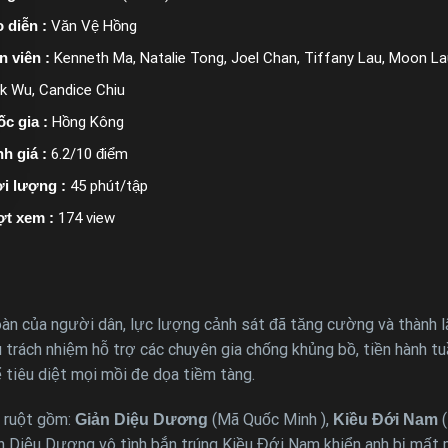
 diễn :
Văn Vệ Hồng
n viên :
Kenneth Ma, Natalie Tong, Joel Chan, Tiffany Lau, Moon La
k Wu, Candice Chiu
c gia :
Hồng Kông
h giá :
6.2/10 điểm
i lượng :
45 phút/tập
ợt xem :
174 view
toàn của người dân, lực lượng cảnh sát đã tăng cường và thành
trách nhiệm hỗ trợ các chuyên gia chống khủng bồ, tiền hành tuầ
ể tiêu diệt mọi mồi đe dọa tiềm tàng.
m ruột gồm:
(Mã Quốc Minh ),
(
Giản Diệu Dương
Kiều Đới Nam
 Diệu Dương vô tình bắn trúng Kiều Đới Nam khiển anh bị mất mộ