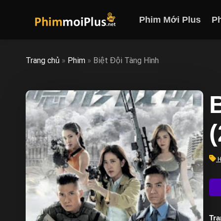
Skip
to
Phim Mới Plus
P
content
Trang chủ
»
Phim
»
Biệt Đội Tàng Hình
B
H
Trạ