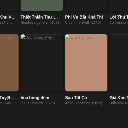
 Khu Vực
Thiết Thiên Thư:
Phi Vụ Bất Khả Thi
Lời Thú 
y
Tướng Quân Không
a 51 and
Headless general (2023)
Crush the Skull (2015)
Confession
Đầu
 (2018)
Tuyệt
Vua bóng đêm
Sau Tất Cả
Giả Kim 
. Ever!
In His Shadow (2023)
After Everything (2023)
FullMetal A
(2017)