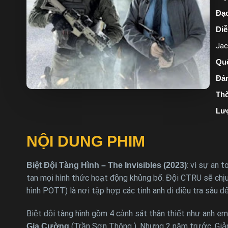
Đạo
Diễ
Jac
Quố
Đán
Thờ
Lư
NỘI DUNG PHIM
: vì sự an 
Biệt Đội Tàng Hình – The Invisibles (2023)
tan mọi hình thức hoạt động khủng bố. Đội CTRU sẽ chịu 
hình POTT) là nơi tập hợp các tinh anh đi điều tra sâu đ
Biệt đội tàng hình gồm 4 cảnh sát thân thiết như anh e
(Trần Sơn Thông ). Nhưng 2 năm trước, Giản
Gia Cường