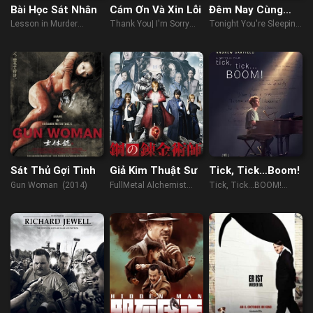
Bài Học Sát Nhân
Cám Ơn Và Xin Lỗi
Đêm Nay Cùng
Say Giấc Nồng
Lesson in Murder
Thank You| I'm Sorry
Tonight You're Sleeping
(2022)
(2023)
with Me (2023)
Sát Thủ Gợi Tình
Giả Kim Thuật Sư
Tick, Tick…Boom!
Gun Woman (2014)
FullMetal Alchemist
Tick, Tick...BOOM!
(2017)
(2021)