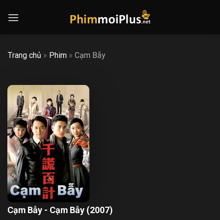
Skip
to
content
Trang chủ
»
Phim
»
Cạm Bẫy
Cạm Bẫy - Cạm Bẫy (2007)