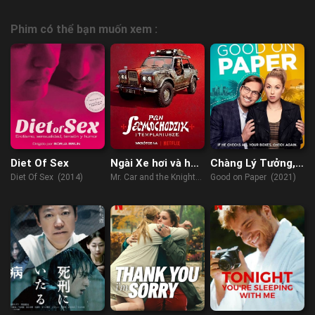
Phim có thể bạn muốn xem :
Diet Of Sex
Ngài Xe hơi và hội
Chàng Lý Tưởng,
Hiệp sĩ dòng Đền
Trên Lý Thuyết
Diet Of Sex (2014)
Mr. Car and the Knights
Good on Paper (2021)
Templar (2023)