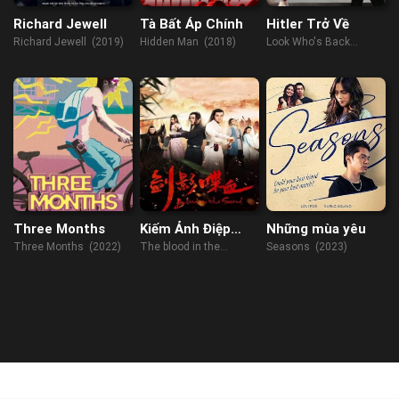
Richard Jewell
Tà Bất Áp Chính
Hitler Trở Về
Richard Jewell (2019)
Hidden Man (2018)
Look Who's Back
(2015)
Three Months
Kiếm Ảnh Điệp
Những mùa yêu
Huyết
Three Months (2022)
The blood in the
Seasons (2023)
swords' shadow (2019)