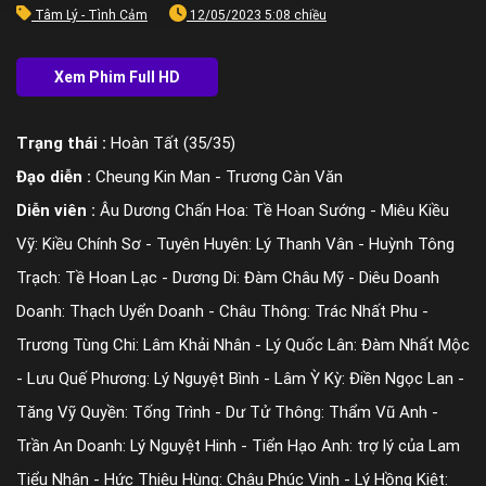
Tâm Lý - Tình Cảm
12/05/2023 5:08 chiều
Trạng thái :
Hoàn Tất (35/35)
Đạo diễn :
Cheung Kin Man - Trương Càn Văn
Diễn viên :
Âu Dương Chấn Hoa: Tề Hoan Sướng - Miêu Kiều
Vỹ: Kiều Chính Sơ - Tuyên Huyên: Lý Thanh Vân - Huỳnh Tông
Trạch: Tề Hoan Lạc - Dương Di: Đàm Châu Mỹ - Diêu Doanh
Doanh: Thạch Uyển Doanh - Châu Thông: Trác Nhất Phu -
Trương Tùng Chi: Lâm Khải Nhân - Lý Quốc Lân: Đàm Nhất Mộc
- Lưu Quế Phương: Lý Nguyệt Bình - Lâm Ỳ Kỳ: Điền Ngọc Lan -
Tăng Vỹ Quyền: Tống Trình - Dư Tử Thông: Thẩm Vũ Anh -
Trần An Doanh: Lý Nguyệt Hinh - Tiển Hạo Anh: trợ lý của Lam
Tiểu Nhân - Hức Thiệu Hùng: Châu Phúc Vinh - Lý Hồng Kiệt: