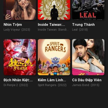
Nhìn Trộm
Inside Taiwan:
Trung Thành
Standing Up To
Lady Voyeur (2023)
Inside Taiwan: Standing
Leal (2018)
China
Up to China (2023)
Địch Nhân Kiệt:
Kiểm Lâm Linh
Cô Dâu Điệp Viên
Quỷ Đoạt Hồn
Thú
Di Renjie 2 (2022)
Spirit Rangers (2022)
James Bond (2015)