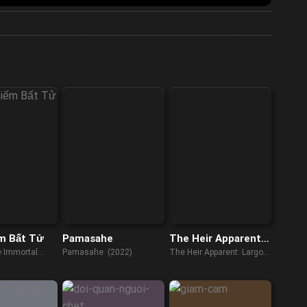
m Bất Tử
Pamasahe
The Heir Apparent:
Largo Winch
e Immortal
Pamasahe (2022)
The Heir Apparent: Largo
Winch (2008)