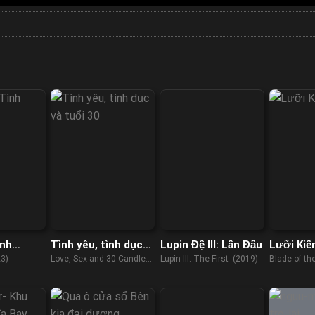
ình
Tình yêu, tình dục
Lupin Đệ III: Lần Đầu
Lưỡi Kiế
và tuổi 30
3)
Love, Sex and 30 Candles
Lupin III: The First (2019)
Blade of th
(2023)
(2017)