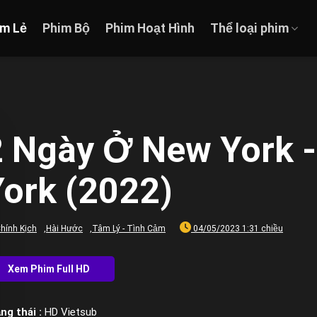
im Lẻ
Phim Bộ
Phim Hoạt Hình
Thể loại phim
2 Ngày Ở New York -
York (2022)
hính Kịch
,
Hài Hước
,
Tâm Lý - Tình Cảm
04/05/2023 1:31 chiều
ng thái :
HD Vietsub