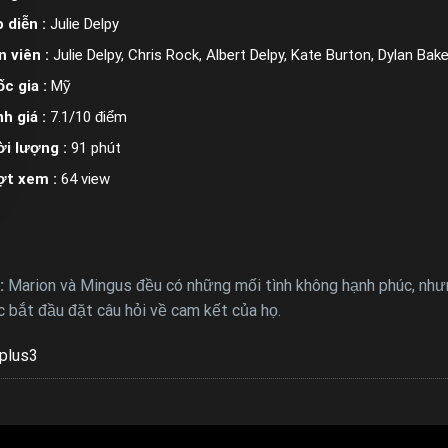
 diễn :
Julie Delpy
n viên :
Julie Delpy, Chris Rock, Albert Delpy, Kate Burton, Dylan Bake
c gia :
Mỹ
h giá :
7.1/10 điểm
i lượng :
91 phút
ợt xem :
64 view
:
Marion và Mingus đều có những mối tình không hạnh phúc, như
c bắt đầu đặt câu hỏi về cam kết của họ.
plus3