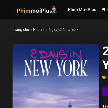
Skip
to
Phim Mới Plus
Ph
content
Trang chủ
»
Phim
»
2 Ngày Ở New York
C
Trạ