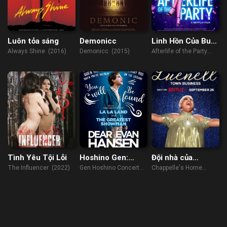
Luôn tỏa sáng
Demonicc
Linh Hồn Của Buổi
Tiệc
Always Shine (2016)
Demonicc (2015)
Afterlife of the Party
(2021)
Tình Yêu Tội Lỗi
Hoshino Gen:
Đội nhà của
Tuyển Tập Hòa
Chappelle –
The Influencer (2022)
Gen Hoshino Concert
Chappelle's Home
Nhạc 2015-2023
Luenell: Thị trấn
Recollections 2015-
Team - Luenell: Town
chúng tôi
2023 (2023)
Business (2023)