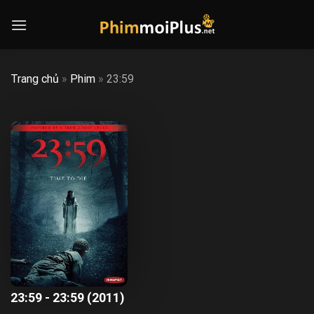
Skip
to
content
Trang chủ
»
Phim
»
23:59
23:59 - 23:59 (2011)