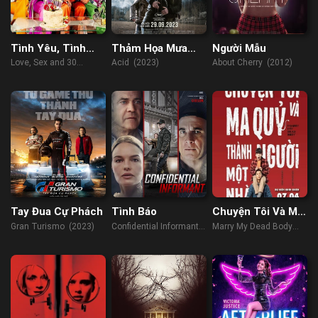
Tình Yêu, Tình
Thảm Họa Mưa
Người Mẫu
Dục Và Tuổi 30
Axit
Love, Sex and 30
Acid (2023)
About Cherry (2012)
Candles (2023)
Tay Đua Cự Phách
Tình Báo
Chuyện Tôi Và Ma
Quỷ Thành Người
Gran Turismo (2023)
Confidential Informant
Marry My Dead Body
Một Nhà
(2023)
(2023)