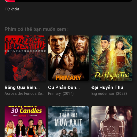
Từ khóa
Phim có thể bạn muốn xem :
Băng Qua Biển
Cú Phản Đòn
Đại Huyễn Thú
Giận Dữ
Ngoạn Mục
Across the Furious Sea
Primary (2014)
Big eudemon (2023)
(2023)