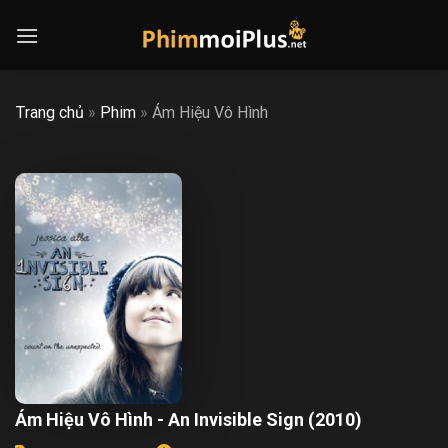
Skip
to
content
Trang chủ
»
Phim
»
Ám Hiệu Vô Hình
Ám Hiệu Vô Hình - An Invisible Sign (2010)