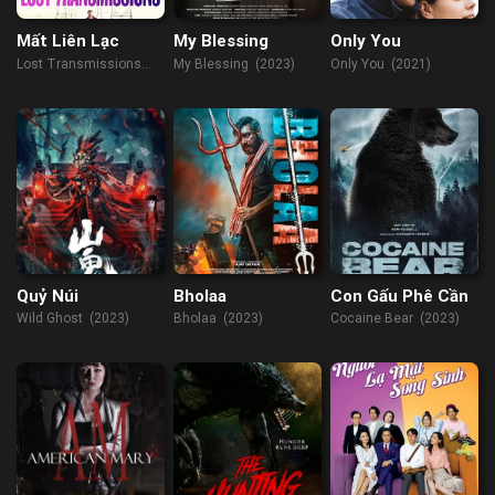
Mất Liên Lạc
My Blessing
Only You
Lost Transmissions
My Blessing (2023)
Only You (2021)
(2019)
Quỷ Núi
Bholaa
Con Gấu Phê Cần
Wild Ghost (2023)
Bholaa (2023)
Cocaine Bear (2023)