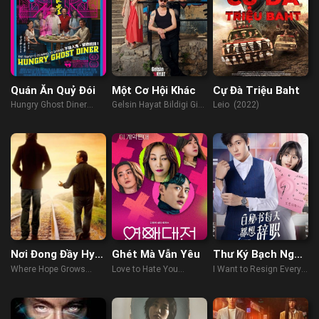
Quán Ăn Quỷ Đói
Một Cơ Hội Khác
Cự Đà Triệu Baht
Hungry Ghost Diner
Gelsin Hayat Bildigi Gibi
Leio (2022)
(2023)
(Another Chance)
(2022)
Nơi Đong Đầy Hy
Ghét Mà Vẫn Yêu
Thư Ký Bạch Ngày
Vọng
Nào Cũng Muốn
Where Hope Grows
Love to Hate You
I Want to Resign Every
Từ Chức
(2014)
(2023)
Single Day (2022)