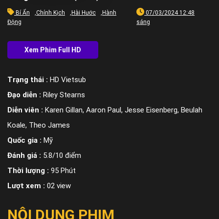
Bí Ẩn
,
Chính Kịch
,
Hài Hước
,
Hành
07/03/2024 12:48
Động
sáng
Trạng thái :
HD Vietsub
Đạo diễn :
Riley Stearns
Diễn viên :
Karen Gillan, Aaron Paul, Jesse Eisenberg, Beulah
Koale, Theo James
Quốc gia :
Mỹ
Đánh giá :
5.8/10 điểm
Thời lượng :
95 Phút
Lượt xem :
02 view
NỘI DUNG PHIM