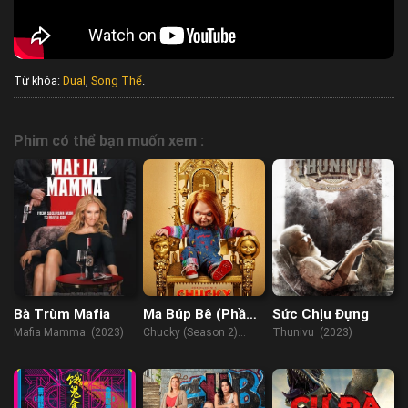
Từ khóa:
Dual
,
Song Thể
.
Phim có thể bạn muốn xem :
Bà Trùm Mafia
Ma Búp Bê (Phần
Sức Chịu Đựng
2)
Mafia Mamma (2023)
Chucky (Season 2)
Thunivu (2023)
(2021)