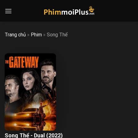
Skip
to
content
Trang chủ
»
Phim
»
Song Thể
Song Thể - Dual (2022)