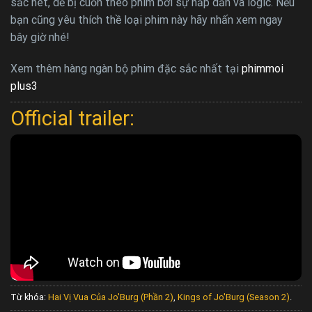
sắc nét, dễ bị cuốn theo phim bởi sự hấp dẫn và logic. Nếu
bạn cũng yêu thích thề loại phim này hãy nhấn xem ngay
bây giờ nhé!
Xem thêm hàng ngàn bộ phim đặc sắc nhất tại
phimmoi
plus3
Official trailer:
Từ khóa:
Hai Vị Vua Của Jo'Burg (Phần 2)
,
Kings of Jo'Burg (Season 2)
.