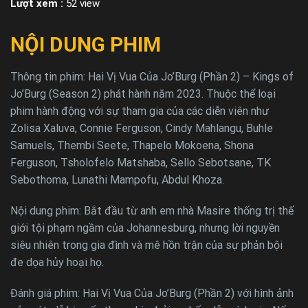
Lượt xem :
52 view
NỘI DUNG PHIM
Thông tin phim: Hai Vị Vua Của Jo’Burg (Phần 2) – Kings of
Jo’Burg (Season 2) phát hành năm 2023. Thuộc thể loại
phim hành động với sự tham gia của các diễn viên như
Zolisa Xaluva, Connie Ferguson, Cindy Mahlangu, Buhle
Samuels, Thembi Seete, Thapelo Mokoena, Shona
Ferguson, Tsholofelo Matshaba, Sello Sebotsane, TK
Sebothoma, Lunathi Mampofu, Abdul Khoza.
Nội dung phim: Bắt đầu từ anh em nhà Masire thống trị thế
giới tội phạm ngầm của Johannesburg, nhưng lời nguyền
siêu nhiên trong gia đình và mê hồn trận của sự phản bội
đe dọa hủy hoại họ.
Đánh giá phim: Hai Vị Vua Của Jo’Burg (Phần 2) với hình ảnh