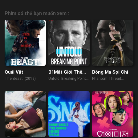
Phim có thể bạn muốn xem :
Quái Vật
Bí Mật Giới Thể
Bóng Ma Sợi Chỉ
Thao: Điểm Phá
The Beast (2019)
Untold: Breaking Point
Phantom Thread
Vỡ
(2021)
(2017)