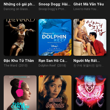
Những cô gái pha
Snoop Dogg: Hài
Ghét Mà Vẫn Yêu
lê
kịch đặc biệt
Dancing on Glass
Snoop Dogg's F*cn
Love to Hate You
(2022)
Around Comedy Special
(2023)
(2022)
Đặc Khu Tử Thần
Rạn San Hô Cá
Người Mẹ Rất
Heo
Thích Nhiệt Tình
The Ward (2010)
Dolphin Reef (2018)
친구에 봇물터진 엄마
(2023)