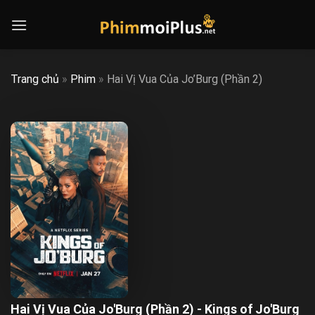
Skip
to
content
Trang chủ
»
Phim
»
Hai Vị Vua Của Jo’Burg (Phần 2)
Hai Vị Vua Của Jo'Burg (Phần 2) - Kings of Jo'Burg