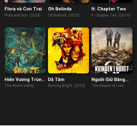
Flora và Con Trai
Oh Belinda
It: Chapter Two
Flora and Son (2023)
Oh Belinda (2023)
It: Chapter Two (2019)
Hiến Vương Trùng
Dã Tâm
Người Giữ Bằng
Cốc
Chứng
The Worm Valley
Burning Bright (2010)
The Keeper of Lost
(2023)
Causes (2013)