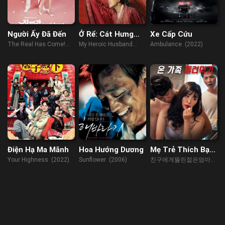
Người Ấy Đã Đến
Ở Rể: Cát Hưng
Xe Cấp Cứu
Cao Chiếu
The Real Has Come!
My Heroic Husband
Ambulance (2022)
(2023)
(2021)
Điện Hạ Ma Mãnh
Hoa Hướng Dương
Mẹ Trẻ Thích Bạn
Của Con Trai
Your Highness (2022)
Sunflower (2006)
친구에게뚫린젊은엄마
(2023)