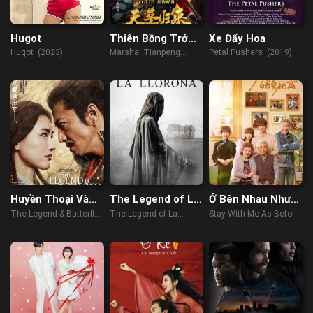
Hugot
Thiên Bồng Trở
Xe Đẩy Hoa
Lại
Hugot (2023)
Marshal Tianpeng
Petal Pushers (2019)
Returns (2022)
Huyền Thoại Và
The Legend of La
Ở Bên Nhau Như
Bươm Bướm
Llorona
Trước Đây
The Legend & Butterfly
The Legend of La
Stay With Me As Before
(2023)
Llorona (2022)
(2022)