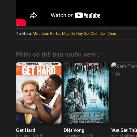
Từ khóa:
Mountain Porter
,
Mục Dã Quỷ Sự: Xích Đan Châu
.
Phim có thể bạn muốn xem :
Get Hard
Diệt Vong
Vua Sát Thủ
Get Hard (2015)
Extinction (2015)
King of Killers