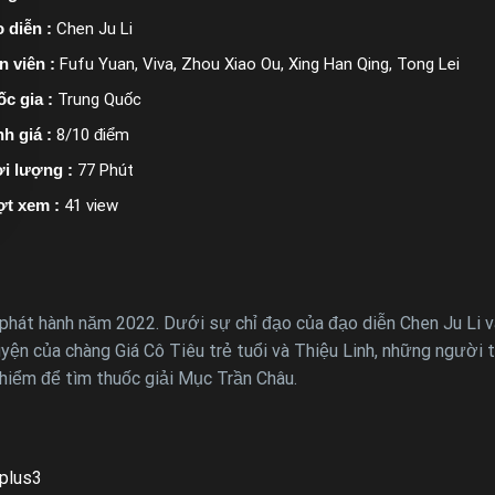
 diễn :
Chen Ju Li
n viên :
Fufu Yuan, Viva, Zhou Xiao Ou, Xing Han Qing, Tong Lei
c gia :
Trung Quốc
h giá :
8/10 điểm
i lượng :
77 Phút
ợt xem :
41 view
át hành năm 2022. Dưới sự chỉ đạo của đạo diễn Chen Ju Li và 
huyện của chàng Giá Cô Tiêu trẻ tuổi và Thiệu Linh, những ngư
 hiểm để tìm thuốc giải Mục Trần Châu.
plus3