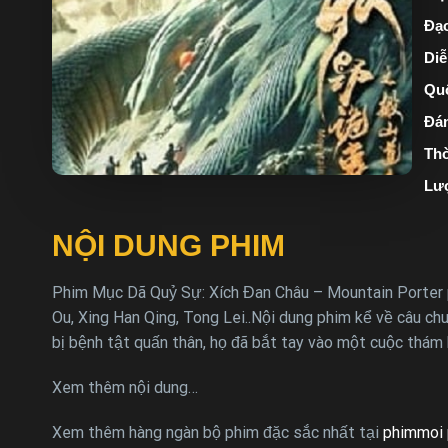
Đạo
Diễ
Quố
Đán
Thờ
Lư
NỘI DUNG PHIM
Phim Mục Dã Quỷ Sự: Xích Đan Châu – Mountain Porter ph
Ou, Xing Han Qing, Tong Lei..Nội dung phim kể về câu c
bị bệnh tật quấn thân, họ đã bắt tay vào một cuộc thám
Xem thêm nội dung…
Xem thêm hàng ngàn bộ phim đặc sắc nhất tại
phimmoi 