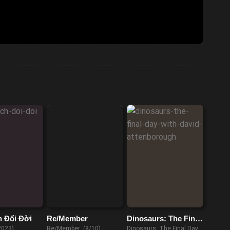
h Đổi Đời
Re/Member
Dinosaurs: The Final
Day with David
2023)
Re/Member (8/10)
Dinosaurs: The Final Day