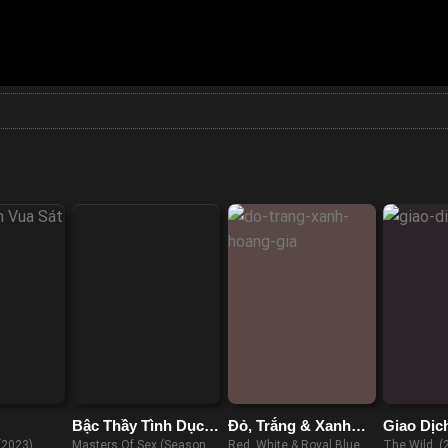
Bậc Thầy Tình Dục
Đỏ, Trắng & Xanh
Giao Dịc
(Phần 1)
Hoàng Gia
 (2023)
Masters Of Sex (Season 1)
Red, White & Royal Blue
The Wild (