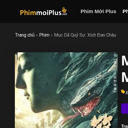
Skip
to
Phim Mới Plus
P
content
Trang chủ
»
Phim
»
Mục Dã Quỷ Sự: Xích Đan Châu
K
Trạ