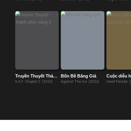
Truyền Thuyết Thành
Bốn Bề Băng Giá
Cuộc diễu 
Phố Vàng 2
trái tim
K.G.F: Chapter 2 (2022)
Against The Ice (2022)
Heart Parade (