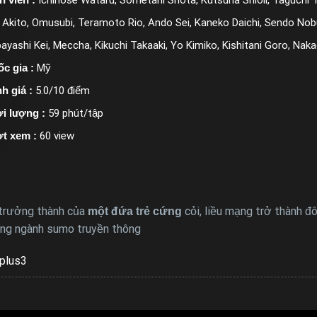
i Akito, Omusubi, Teramoto Rio, Ando Sei, Kaneko Daichi, Sendo No
ayashi Kei, Meccha, Kikuchi Takaaki, Yo Kimiko, Kishitani Goro, Naka
c gia :
Mỹ
h giá :
5.0/10 điểm
i lượng :
59 phút/tập
t xem :
60 view
h trưởng thành của
cỏi, liều mạng trở thành đ
một đứa trẻ cứng
rong ngành sumo truyền thông
plus3