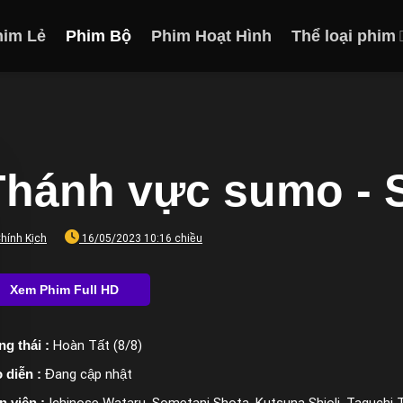
him Lẻ
Phim Bộ
Phim Hoạt Hình
Thể loại phim
Thánh vực sumo - S
hính Kịch
16/05/2023 10:16 chiều
ng thái :
Hoàn Tất (8/8)
 diễn :
Đang cập nhật
n viên :
Ichinose Wataru, Sometani Shota, Kutsuna Shioli, Taguchi 