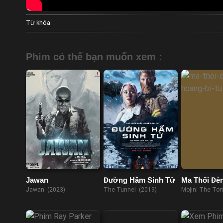
Từ khóa
Phim có thể bạn muốn xem :
Jawan
Đường Hầm Sinh Tử
Ma Thổi Đè
Hoàng Bì T
Jawan (2023)
The Tunnel (2019)
Mojin: The Tom
Weasel (2021)