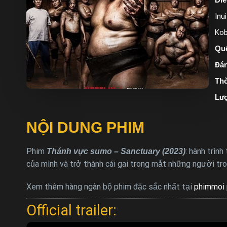
Inu
Kob
Quố
Đán
Thờ
Lượ
NỘI DUNG PHIM
Phim
: hành trìn
Thánh vực sumo – Sanctuary (2023)
của mình và trở thành cái gai trong mắt những người t
Xem thêm hàng ngàn bộ phim đặc sắc nhất tại
phimmoi 
Official trailer: