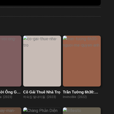
ới Ông Già
Cô Gái Thuê Nhà Trọ
Trần Tường 6h30:
Người Mẹ Quyền
ta (2023)
하숙집 딸내미들 (2023)
Invincible (2022)
Anh