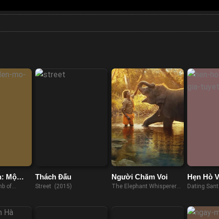
n: Mộ
Thách Đấu
Người Chăm Voi
Hẹn Hò V
ử
Tuyết
b of
Street (2015)
The Elephant Whisperers
Dating San
(2022)