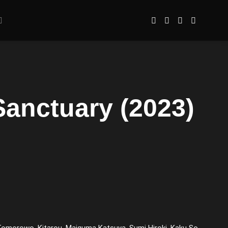
anctuary (2023)
Tomorowo, Kitarou, Maiguma Katsuya, Sumi Hiroki, Kaku So,