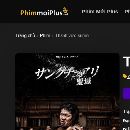
Skip
to
Phim Mới Plus
P
content
Trang chủ
»
Phim
»
Thánh vực sumo
C
Trạ
Đạo
Diễ