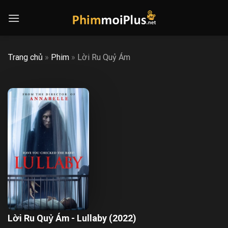
Skip
to
content
Trang chủ
»
Phim
»
Lời Ru Quỷ Ám
Lời Ru Quỷ Ám - Lullaby (2022)