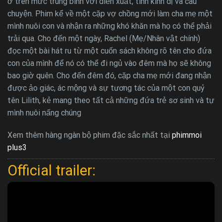
ở trên mức trung bình với diễn xuất, tính kinh dị và câu
chuyện. Phim kể về một cặp vợ chồng mới làm cha mẹ một
mình nuôi con và nhận ra những khó khăn mà họ có thể phải
trải qua. Cho đến một ngày, Rachel (Mẹ/Nhân vật chính)
đọc một bài hát ru từ một cuốn sách không rõ tên cho đứa
con của mình để nó có thể đi ngủ vào đêm mà họ sẽ không
bao giờ quên. Cho đến đêm đó, cặp cha mẹ mới đang nhận
được ảo giác, ác mộng và sự tương tác của một con quỷ
tên Lilith, kẻ mang theo tất cả những đứa trẻ sơ sinh và tự
mình nuôi nấng chúng
Xem thêm hàng ngàn bộ phim đặc sắc nhất tại
phimmoi
plus3
Official trailer: