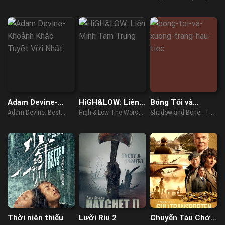
Hải Thính Lôi
Ngạn
the Providence (2020)
(2023)
Adam Devine-
HiGH&LOW: Liên
Bóng Tối và
Khoảnh Khắc
Minh Tam Trung
Xương Trắng –
Adam Devine: Best
High & Low The Worst X
Shadow and Bone - The
Tuyệt Vời Nhất
Hậu tiệc
Time of Our Lives
(2022)
Afterparty (2021)
(2019)
Thời niên thiếu
Lưỡi Rìu 2
Chuyến Tàu Chở