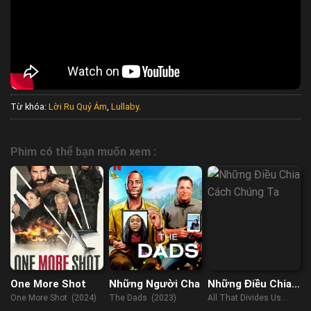
Từ khóa:
Lời Ru Quỷ Ám
,
Lullaby
.
Phim có thể bạn muốn xem :
One More Shot
Những Người Cha
Những Điều Chia
Cách Chúng Ta
One More Shot (2024)
The Dads (2023)
All That Divides Us