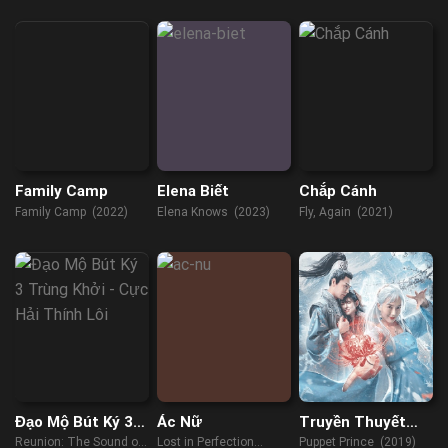
(2017)
Family Camp
Elena Biết
Chắp Cánh
Family Camp (2022)
Elena Knows (2023)
Fly, Again (2021)
Đạo Mộ Bút Ký 3:
Ác Nữ
Truyền Thuyết
Trùng Khởi – Cực
Hình Nộm: Hoa Bỉ
Reunion: The Sound of
Lost in Perfection
Puppet Prince (2019)