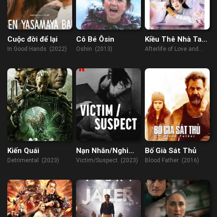
Cuộc đời để lại
Cô Bé Ôsin
Kiều Thê Nhà Ta
Không Dễ Chọc
In Good Hands (2022)
Oshin (2013)
Afterlife of Love and
Revenge (2022)
Kiến Quái
Nạn Nhân/Nghi
Bố Già Sát Thủ
Phạm
Detrimental (2023)
Victim/Suspect (2023)
Blood Father (2016)