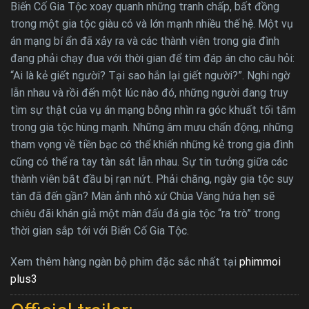
Biến Cố Gia Tộc xoay quanh những tranh chấp, bất đồng
trong một gia tộc giàu có và lớn mạnh nhiều thế hệ. Một vụ
án mạng bí ẩn đã xảy ra và các thành viên trong gia đình
đang phải chạy đua với thời gian để tìm đáp án cho câu hỏi:
“Ai là kẻ giết người? Tại sao hắn lại giết người?”. Nghi ngờ
lẫn nhau và rồi đến một lúc nào đó, những người đang truy
tìm sự thật của vụ án mạng bỗng nhìn ra góc khuất tối tăm
trong gia tộc hùng mạnh. Những âm mưu chấn động, những
tham vọng về tiền bạc có thể khiến những kẻ trong gia đình
cũng có thể ra tay tàn sát lẫn nhau. Sự tin tưởng giữa các
thành viên bắt đầu bị rạn nứt. Phải chăng, ngày gia tộc suy
tàn đã đến gần? Màn ảnh nhỏ xứ Chùa Vàng hứa hẹn sẽ
chiêu đãi khán giả một màn đấu đá gia tộc “ra trò” trong
thời gian sắp tới với Biến Cố Gia Tộc.
Xem thêm hàng ngàn bộ phim đặc sắc nhất tại
phimmoi
plus3