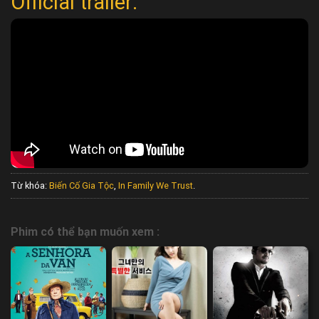
Official trailer:
Từ khóa:
Biến Cố Gia Tộc
,
In Family We Trust
.
Phim có thể bạn muốn xem :