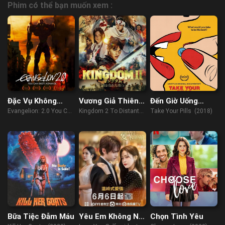
Phim có thể bạn muốn xem :
Đặc Vụ Không
Vương Giả Thiên
Đến Giờ Uống
Gian: Không Lùi
Hạ 2: Đại Địa Viễn
Thuốc
Evangelion: 2.0 You Can
Kingdom 2 To Distant
Take Your Pills (2018)
Bước
Chinh
(Not) Advance (2009)
Lands (Harukanaru
Daichi E) (2022)
Bữa Tiệc Đẫm Máu
Yêu Em Không Nói
Chọn Tình Yêu