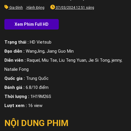
Gia Đình
,
Hành Động
07/03/2024 12:51 sáng
Trạng thái :
HD Vietsub
Đạo diễn :
WangJing, Jiang Guo Min
Diễn viên :
Raquel, Miu Tse, Liu Teng Yuan, Jie Si Tong, jenny,
Natalie Fong
Quốc gia :
Trung Quốc
Đánh giá :
6.8/10 điểm
Thời lượng :
1H19M26S
Lượt xem :
16 view
NỘI DUNG PHIM