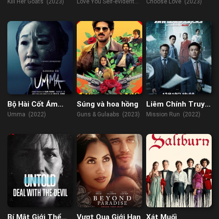
Cũng Hiểu
Kill Her Goats (2023)
Love You Self-evident
Choose Love (2023)
(2023)
Bộ Hài Cốt Ám
Súng và hoa hồng
Liêm Chính Truy
Ảnh
Kích
Umma (2022)
Guns & Gulaabs (2023)
Mission Run (2022)
Bí Mật Giới Thể
Vượt Qua Giới Hạn
Xát Muối