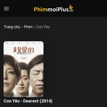
Skip
to
content
Trang chủ
»
Phim
»
Con Yêu
Con Yêu - Dearest (2014)