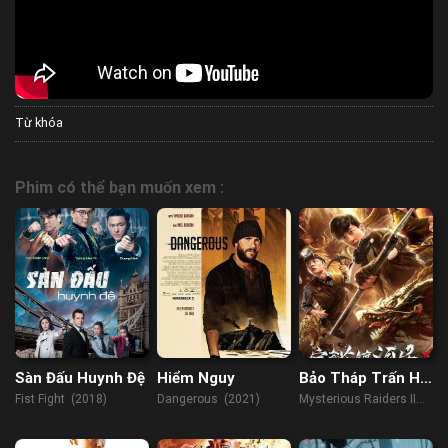
Từ khóa
Phim có thể bạn muốn xem :
Sàn Đấu Huynh Đệ
Hiểm Nguy
Bảo Tháp Trấn Hà
Yêu 2: Tuyệt Thế
Fist Fight (2018)
Dangerous (2021)
Mysterious Raiders II
Yêu Long
(2019)