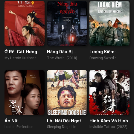
Ở Rể: Cát Hưng
Nàng Dâu Bị
Lượng Kiếm:
Cao Chiếu
Nguyền Rủa
Quyết Chiến Quỷ
My Heroic Husband
The Wrath (2018)
Drawing Sword：
Khốc Cốc
(2021)
Fighting Ghost Cry
(2022)
Ác Nữ
Lời Nói Dối Ngọt
Hình Xăm Vô Hình
Ngào
Lost in Perfection
Sleeping Dogs Lie
Invisible Tattoo (2022)
(2023)
(2019)