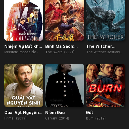
Nhiệm Vụ Bất Khả
Bình Ma Sách:
The Witcher
Thi: Sụp Đổ
Hồng Nhan
Bestiary Season 1|
Mission: Impossible -
The Sword (2021)
The Witcher Bestiary
Trường Tình Kiếm
Part 1
Fallout (2018)
Season 1| Part 1 (2021)
Quái Vật Nguyên
Niềm Đau
Đốt
Sinh
Primal (2019)
Calvary (2014)
Burn (2019)