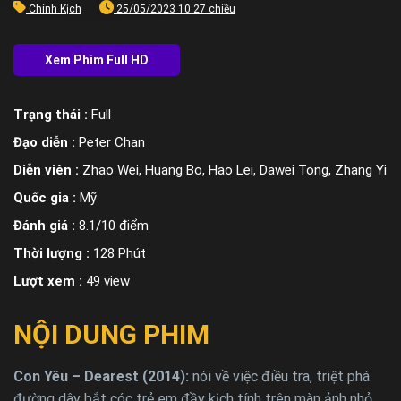
Chính Kịch
25/05/2023 10:27 chiều
Trạng thái :
Full
Đạo diễn :
Peter Chan
Diễn viên :
Zhao Wei, Huang Bo, Hao Lei, Dawei Tong, Zhang Yi
Quốc gia :
Mỹ
Đánh giá :
8.1/10 điểm
Thời lượng :
128 Phút
Lượt xem :
49 view
NỘI DUNG PHIM
Con Yêu – Dearest (2014):
nói về việc điều tra, triệt phá
đường dây bắt cóc trẻ em đầy kịch tính trên màn ảnh nhỏ.