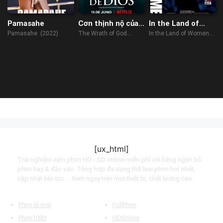
Pamasahe
Cơn thịnh nộ của
In the Land of
Chúa
Women
Pamasahe (2022)
The Wrath of God
In the Land of Women
(2022)
(2007)