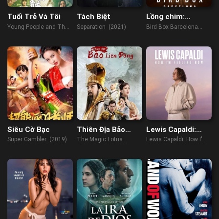
Tuổi Trẻ Và Tôi
Tách Biệt
Lồng chim:
Barcelona
Young People and Their
Separation (2021)
Bird Box Barcelona
Youth of China (2023)
(2023)
Siêu Cờ Bạc
Thiên Địa Bảo
Lewis Capaldi:
Liên Đăng
Cảm Giác Của Tôi
Super Gambler (2019)
The Magic Lotus
Lewis Capaldi: How I'm
Lúc Này
Lantern (2021)
Feeling Now (2023)