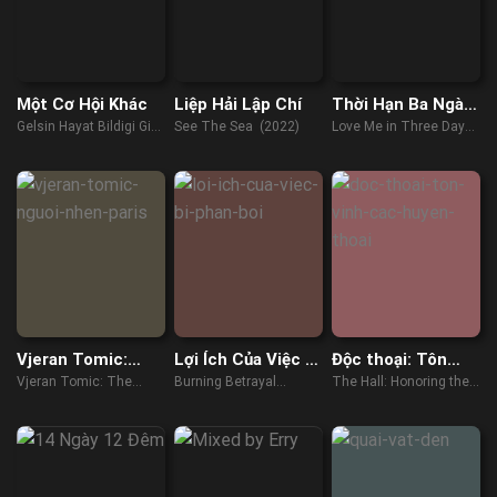
Một Cơ Hội Khác
Liệp Hải Lập Chí
Thời Hạn Ba Ngày
Để Yêu Anh
Gelsin Hayat Bildigi Gibi
See The Sea (2022)
Love Me in Three Days
(Another Chance)
(2023)
(2022)
Vjeran Tomic:
Lợi Ích Của Việc Bị
Độc thoại: Tôn
Người Nhện Paris
Phản Bội
vinh các huyền
Vjeran Tomic: The
Burning Betrayal
The Hall: Honoring the
thoại
Spider-Man of Paris
(2023)
Greats of Stand-Up
(2023)
(2022)