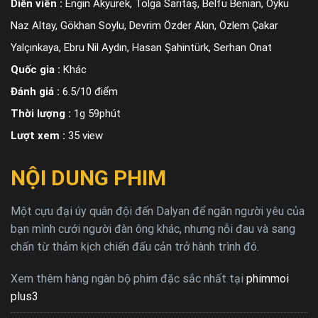
Diễn viên :
Engin Akyürek, Tolga Sarıtaş, Belfu Benian, Öykü
Naz Altay, Gökhan Soylu, Devrim Özder Akın, Özlem Çakar
Yalçınkaya, Ebru Nil Aydın, Hasan Şahintürk, Serhan Onat
Quốc gia :
Khác
Đánh giá :
6.5/10 điểm
Thời lượng :
1g 59phút
Lượt xem :
35 view
NỘI DUNG PHIM
Một cựu đại úy quân đội đến Dalyan để ngăn người yêu của
bạn mình cưới người đàn ông khác, nhưng nỗi đau và sang
chấn từ thảm kịch chiến đấu cản trở hành trình đó.
Xem thêm hàng ngàn bộ phim đặc sắc nhất tại
phimmoi
plus3