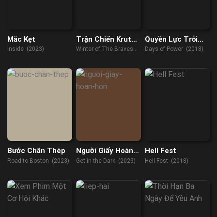
Mắc Kẹt
Trận Chiến Kruty
Quyền Lực Trỗi
1918
Dậy
Inside (2023)
Winter of The Braves
Days of Power (2018)
(2019)
Bước Chân Thép
Người Giấy Hoàn
Hell Fest
Hồn
Road to Boston (2023)
Get in the Dark (2023)
Hell Fest (2018)