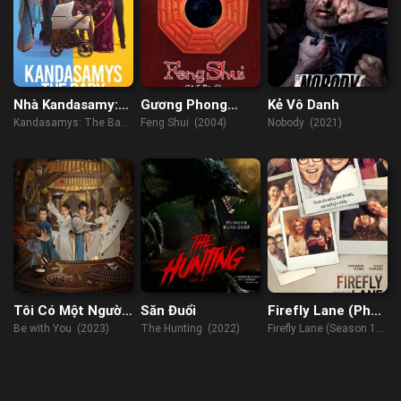
Nhà Kandasamy:
Gương Phong
Kẻ Vô Danh
Đứa Bé Chào Đời
Thủy
Kandasamys: The Baby
Feng Shui (2004)
Nobody (2021)
(2023)
Tôi Có Một Người
Săn Đuổi
Firefly Lane (Phần
Bạn
1)
Be with You (2023)
The Hunting (2022)
Firefly Lane (Season 1)
(2022)