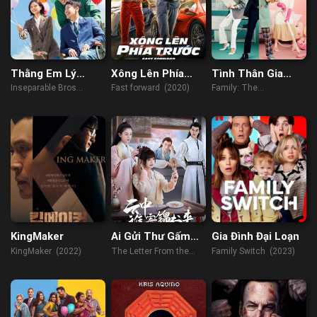
Thằng Em Lý
Xông Lên Phía
Tình Thân Gia
Tưởng
Trước
Đình
Inseparable Bros
Fast forward (2020)
Family: The
(2019)
Unbreakable Bond
(2023)
KingMaker
Ai Gửi Thư Gấm
Gia Đình Đại Loạn
Từ Trong Mây
KingMaker (2022)
The Letter From the
Family Switch (2023)
Cloud (2022)