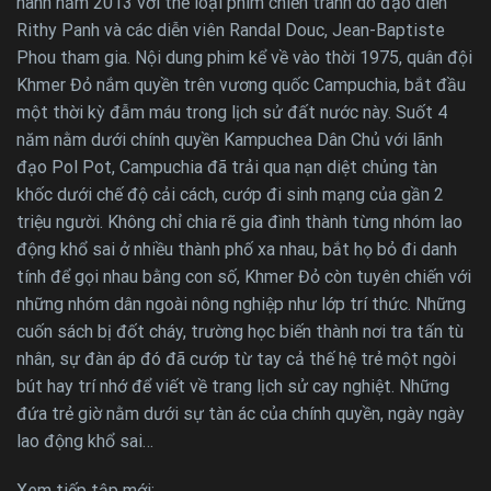
hành năm 2013 với thể loại phim chiến tranh do đạo diễn
Rithy Panh và các diễn viên Randal Douc, Jean-Baptiste
Phou tham gia. Nội dung phim kể về vào thời 1975, quân đội
Khmer Đỏ nắm quyền trên vương quốc Campuchia, bắt đầu
một thời kỳ đẫm máu trong lịch sử đất nước này. Suốt 4
năm nằm dưới chính quyền Kampuchea Dân Chủ với lãnh
đạo Pol Pot, Campuchia đã trải qua nạn diệt chủng tàn
khốc dưới chế độ cải cách, cướp đi sinh mạng của gần 2
triệu người. Không chỉ chia rẽ gia đình thành từng nhóm lao
động khổ sai ở nhiều thành phố xa nhau, bắt họ bỏ đi danh
tính để gọi nhau bằng con số, Khmer Đỏ còn tuyên chiến với
những nhóm dân ngoài nông nghiệp như lớp trí thức. Những
cuốn sách bị đốt cháy, trường học biến thành nơi tra tấn tù
nhân, sự đàn áp đó đã cướp từ tay cả thế hệ trẻ một ngòi
bút hay trí nhớ để viết về trang lịch sử cay nghiệt. Những
đứa trẻ giờ nằm dưới sự tàn ác của chính quyền, ngày ngày
lao động khổ sai…
Xem tiếp tập mới: