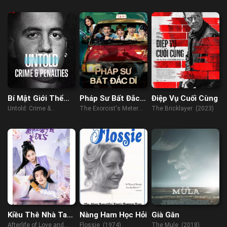
Bí Mật Giới Thể
Pháp Sư Bất Đắc
Điệp Vụ Cuối Cùng
Thao: Tội Ác Và
Dĩ
Untold: Crime &
The Exorcist's Meter
The Bricklayer (2023)
Án Phạt
Penalties (2021)
(2017)
Kiều Thê Nhà Ta
Nàng Ham Học Hỏi
Già Gân
Không Dễ Chọc
Afterlife of Love and
Flossie (1974)
The Mule (2018)