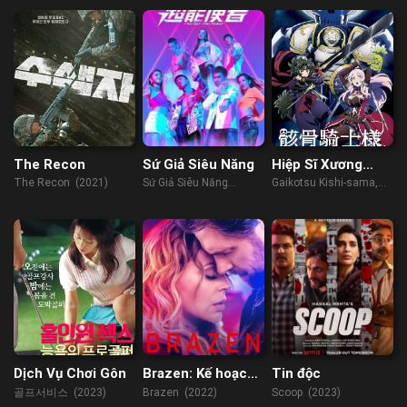
The Recon
Sứ Giả Siêu Năng
Hiệp Sĩ Xương
Trên Đường Du
The Recon (2021)
Sứ Giả Siêu Năng
Gaikotsu Kishi-sama,
Hành Đến Thế Giới
(2022)
Tadaima Isekai e
Khác
Odekakechuu, Skeleton
Knight in Another World
(2022)
Dịch Vụ Chơi Gôn
Brazen: Kế hoạch
Tin độc
liều lĩnh
골프서비스 (2023)
Brazen (2022)
Scoop (2023)