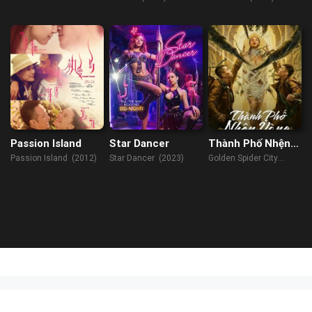
Revenge (2022)
Passion Island
Star Dancer
Thành Phố Nhện
Vàng
Passion Island (2012)
Star Dancer (2023)
Golden Spider City
(2022)