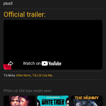
plus3
Official trailer:
Từ khóa:
Killer Mom
,
Tội Lỗi Của Mẹ
.
Phim có thể bạn muốn xem :