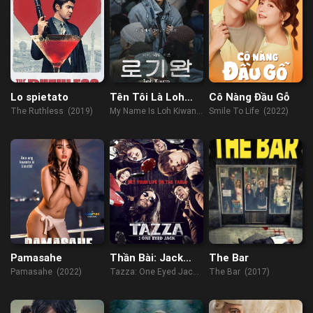
Lo spietato
Tên Tôi Là Loh
Cô Nàng Đầu Gỗ
Kiwan
The Ruthless (2019)
My Name Is Loh Kiwan
Smile To Life (2022)
(2024)
Pamasahe
Thần Bài: Jack
The Bar
Một Mắt
Pamasahe (2022)
Tazza: One Eyed Jack
The Bar (2017)
(2019)