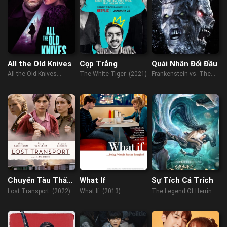
All the Old Knives
Cọp Trắng
Quái Nhân Đối Đầu
All the Old Knives
The White Tiger (2021)
Frankenstein vs. The
(2022)
Mummy (2015)
Chuyến Tàu Thất
What If
Sự Tích Cá Trích
Lạc
Lost Transport (2022)
What If (2013)
The Legend Of Herring
(2022)