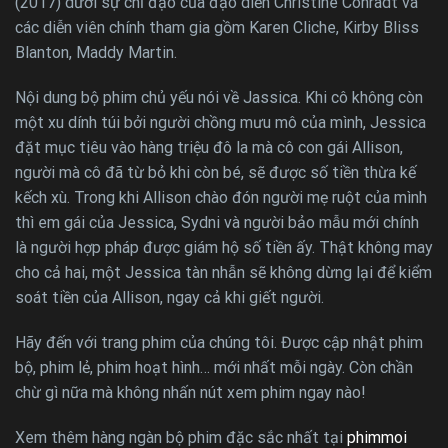
(2017) dưới sự chỉ đạo của đạo diễn Christine Conradt và
các diễn viên chính tham gia gồm Karen Cliche, Kirby Bliss
Blanton, Maddy Martin.
Nội dung bộ phim chủ yếu nói về Jassica. Khi cô không còn
một xu dính túi bởi người chồng mưu mô của mình, Jessica
đặt mục tiêu vào hàng triệu đô la mà cô con gái Allison,
người mà cô đã từ bỏ khi còn bé, sẽ được số tiền thừa kế
kếch xù. Trong khi Allison chào đón người mẹ ruột của mình
thì em gái của Jessica, Sydni và người bảo mẫu mới chính
là người hợp pháp được giám hộ số tiền ấy. Thật không may
cho cả hai, một Jessica tàn nhẫn sẽ không dừng lại để kiểm
soát tiền của Allison, ngay cả khi giết người.
Hãy đến với trang phim của chúng tôi. Được cập nhật phim
bộ, phim lẻ, phim hoạt hình… mới nhất mỗi ngày. Còn chần
chừ gì nữa mà không nhấn nút xem phim ngay nào!
Xem thêm hàng ngàn bộ phim đặc sắc nhất tại
phimmoi