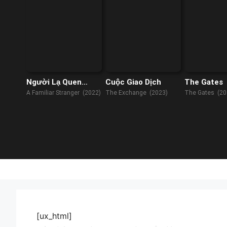
Người Lạ Quen
Cuộc Giao Dịch
The Gates
Thuộc
A Familiar Stranger (2022)
The Exchange (2023)
The Gates (20