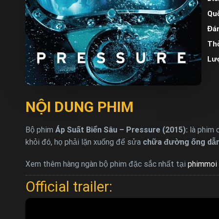
Quố
Đán
Thờ
Lư
NỘI DUNG PHIM
Bộ phim
Áp Suất Biển Sâu – Pressure (2015):
là phim c
khỏi đó, họ phải lặn xuống để sửa
chữa đường ống dẫn
Xem thêm hàng ngàn bộ phim đặc sắc nhất tại
phimmoi 
Official trailer: