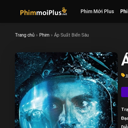
Skip
to
Phim Mới Plus
Ph
content
Trang chủ
»
Phim
»
Áp Suất Biển Sâu
Á
B
Trạ
Đạo
Diễ