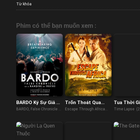
Từ khóa
Phim có thể bạn muốn xem :
BARDO Ký Sự Giả Về
Trốn Thoát Qua
Tua Thời G
Đôi Chút Sự Thật
Châu Phi
BARDO, False Chronicle of
Escape Through Africa
Time Lapse (2
a Handful of Truths
(2022)
(2022)