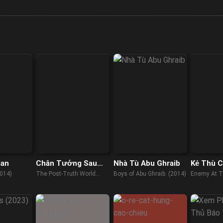
ian
Chân Tướng Sau
Nhà Tù Abu Ghraib
Kẻ Thù C
Tội Lỗi
014)
The Post-Truth World
Boys of Abu Ghraib (2014)
Enemy At T
(2022)
(2010)