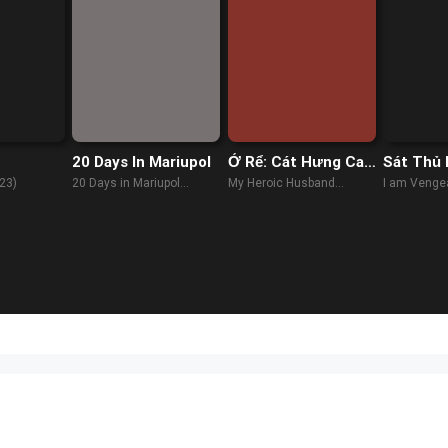
20 Days In Mariupol
Ở Rể: Cát Hưng Cao
Sát Thủ
Chiếu
23)
20 Days in Mariupol
My Heroic Husband
I am Venge
(2023)
(2021)