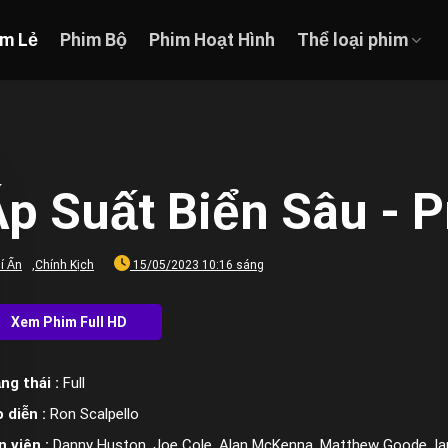
im Lẻ
Phim Bộ
Phim Hoạt Hình
Thể loại phim
p Suất Biển Sâu - 
í Ẩn
,
Chính Kịch
15/05/2023 10:16 sáng
ng thái :
Full
 diễn :
Ron Scalpello
n viên :
Danny Huston, Joe Cole, Alan McKenna, Matthew Goode, Ian