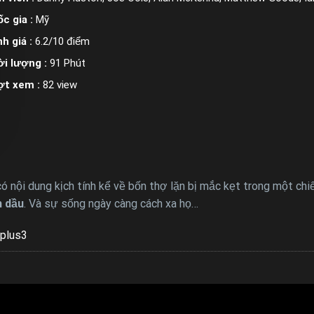
c gia :
Mỹ
h giá :
6.2/10 điểm
i lượng :
91 Phút
ợt xem :
82 view
ó nội dung kịch tính kể về bốn thợ lặn bị mắc kẹt trong một chi
 dầu
. Và sự sống ngày càng cách xa họ…
plus3