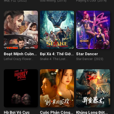
Muốn
神医下山 (2022)
God Willing (2015)
Playing It Cool (2014)
Đoạt Mệnh Cuồng
Đại Xà 4: Thế Giới
Star Dancer
Hoa
Thất Lạc
Lethal Crazy Flower
Snake 4: The Lost
Star Dancer (2023)
(2023)
World (2023)
Hồ Bơi Vô Cực
Cuộc Phản Công
Khủng Long Đột