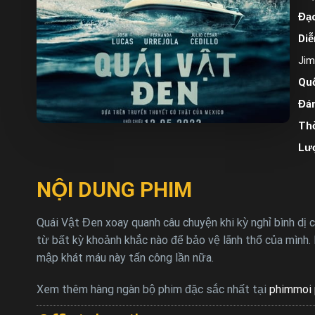
Đạo
Diễ
Jim
Quố
Đán
Thờ
Lư
NỘI DUNG PHIM
Quái Vật Đen xoay quanh câu chuyện khi kỳ nghỉ bình dị
từ bất kỳ khoảnh khắc nào để bảo vệ lãnh thổ của mình. B
mập khát máu này tấn công lần nữa.
Xem thêm hàng ngàn bộ phim đặc sắc nhất tại
phimmoi 