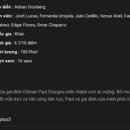
 diễn :
Adrian Grünberg
n viên :
Josh Lucas, Fernanda Urrejola, Julio Cedillo, Venus Ariel, 
énez, Edgar Flores, Omar Chaparro
c gia :
Khác
h giá :
6.7/10 điểm
i lượng :
100 Phút
ợt xem :
16 view
 của gia đình Oilman Paul Sturges biến thành cơn ác mộng. Bởi
ị mắc kẹt và tấn công liên tục, Paul và gia đình của mình phải 
plus3