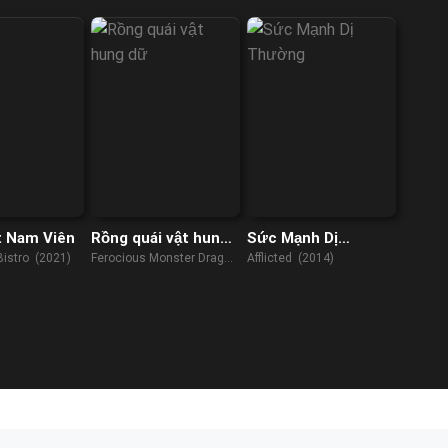
t Nam Viên
Rồng quái vật hung
Sức Mạnh Dị
dữ
Thường
Bistro (2021)
Ferocious Monster Dragon
Afflicted (2014)
(2019)