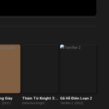
ng Giày
Thám Tử Knight 3:
Gã Hề Điên Loạn 2
Độc Lập
it (2021)
Detective Knight:
Terrifier 2 (2022)
Independence (2023)