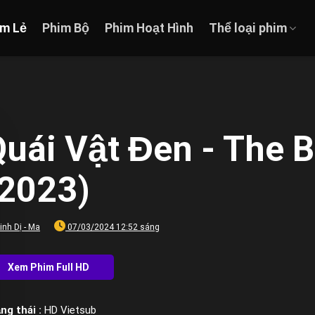
im Lẻ
Phim Bộ
Phim Hoạt Hình
Thể loại phim
Quái Vật Đen - The 
(2023)
inh Dị - Ma
07/03/2024 12:52 sáng
ng thái :
HD Vietsub