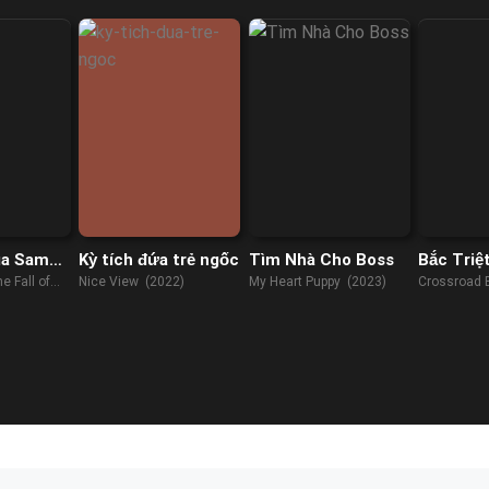
ủa Sam
Kỳ tích đứa trẻ ngốc
Tìm Nhà Cho Boss
Bắc Triệ
e Fall of
Nice View (2022)
My Heart Puppy (2023)
Crossroad 
1)