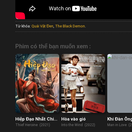
Từ khóa:
Quái Vật Đen
,
The Black Demon
.
Phim có thể bạn muốn xem :
Hiệp Đạo Nhất Chi
Hòa vào gió
Khi Đàn Ôn
Mai
Thief Heroine (2021)
Into the Wind (2022)
Man in Love (2