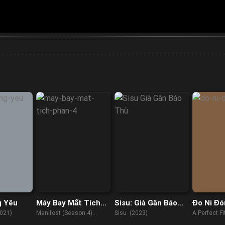
g Yêu
Máy Bay Mất Tích
Sisu: Già Gân Báo
Đo Ni Đó
(Phần 4)
Thù
021)
Manifest (Season 4)
Sisu (2023)
A Perfect F
(2018)