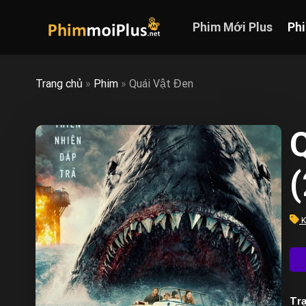
Skip
to
Phim Mới Plus
Ph
content
Trang chủ
»
Phim
»
Quái Vật Đen
K
Trạ