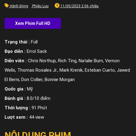
Hành Động
,
Phiêu Lưu
11/05/2023 2:06 chiều
Trạng thái :
Full
Đạo diễn :
Errol Sack
Diễn viên :
Chris Northup, Rich Ting, Natalie Burn, Vernon
Wells, Thomas Rosales Jr., Mark Krenik, Esteban Cueto, Jawed
El Berni, Don Collier, Bonnie Morgan
Quốc gia :
Mỹ
Đánh giá :
8.0/10 điểm
Thời lượng :
91 Phút
Lượt xem :
44 view
NỘI DUNG PHIM