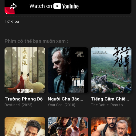
Từ khóa
Phim có thể bạn muốn xem :
Trường Phong Độ
Người Cha Báo
Tiếng Gầm Chiến
Thù
Thắng
Destined (2023)
Your Son (2018)
The Battle: Roar to
Victory (2019)