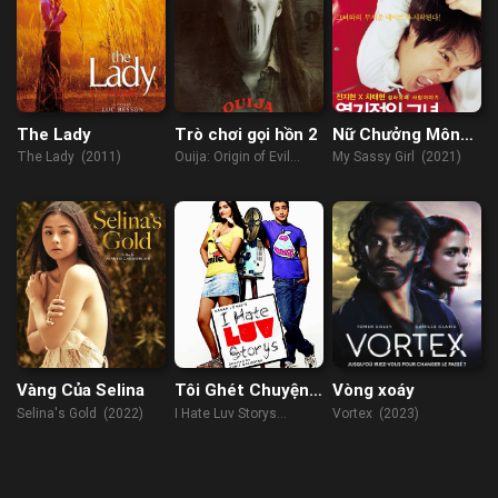
The Lady
Trò chơi gọi hồn 2
Nữ Chưởng Môn
Ngổ Ngáo Của Tôi
The Lady (2011)
Ouija: Origin of Evil
My Sassy Girl (2021)
(2016)
Vàng Của Selina
Tôi Ghét Chuyện
Vòng xoáy
Tình Yêu
Selina's Gold (2022)
I Hate Luv Storys
Vortex (2023)
(2010)