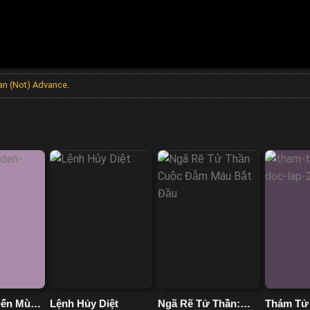
Can (Not) Advance
.
Đến Mùa
Lệnh Hủy Diệt
Ngã Rẽ Tử Thần:
Thám Tử 