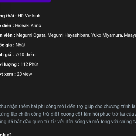
ng thái :
HD Vietsub
 diễn :
Hideaki Anno
n viên :
Megumi Ogata, Megumi Hayashibara, Yuko Miyamura, Maaya
c gia :
Nhật
h giá :
7/10 điểm
i lượng :
112 Phút
t xem :
23 view
thu nhận thêm hai phi công mới đến trợ giúp cho chương trình 
 từng lập chiến công trừ diệt xương cốt làm hồi phục trở lại củ
cũng đã bắt đầu quen từ từ với đời sống và mở lòng với chúng ta
plus3