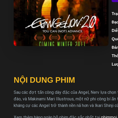
Trạ
Đạo
Diễ
Quố
Đán
Thờ
Lượ
NỘI DUNG PHIM
Sau các đợt tấn công dày đặc của Angel, Nerv lựa chọn 
đáo, và Makinami Mari Illustrous, một nữ phi công bí ẩn
kháng cự các Angel trở thành nền nã hơn và Ikari Shinji 
Xem thêm hàng ngàn bộ phim đặc sắc nhất tại
phimmoi 