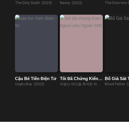
Hè
The Dirty South (2023)
Nanny (2022)
The Door into
(2021)
Cậu Bé Tiền Điện Tử
Tôi Đã Chứng Kiến
Bố Già Sát 
Người Yêu Ngoại
Crypto Boy (2023)
바람난 애인을 목격한 뒤 팬
Blood Father (
Tình
티를 벗었다 (2023)