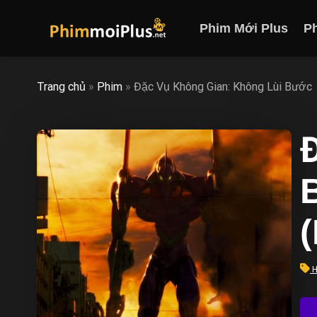
Skip
to
Phim Mới Plus
P
content
Trang chủ
»
Phim
»
Đặc Vụ Không Gian: Không Lùi Bước
H