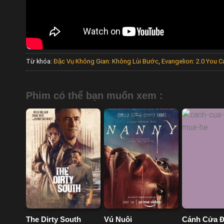
Từ khóa:
Đặc Vụ Không Gian: Không Lùi Bước
,
Evangelion: 2.0 You 
Phim có thể bạn muốn xem :
The Dirty South
Vú Nuôi
Cánh Cửa 