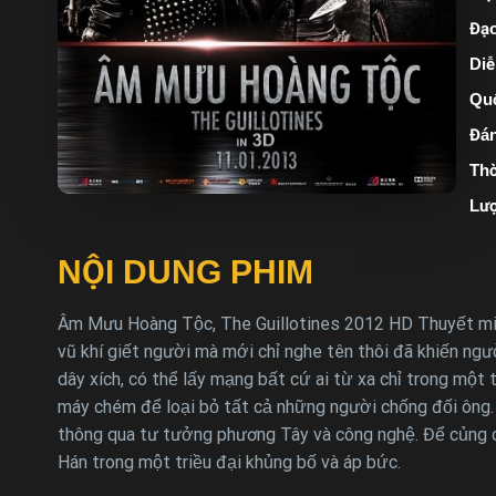
Đạo
Diễ
Quố
Đán
Thờ
Lượ
NỘI DUNG PHIM
Âm Mưu Hoàng Tộc, The Guillotines 2012 HD Thuyết min
vũ khí giết người mà mới chỉ nghe tên thôi đã khiến ngườ
dây xích, có thể lấy mạng bất cứ ai từ xa chỉ trong một
máy chém để loại bỏ tất cả những người chống đối ông. 
thông qua tư tưởng phương Tây và công nghệ. Để củng 
Hán trong một triều đại khủng bố và áp bức.