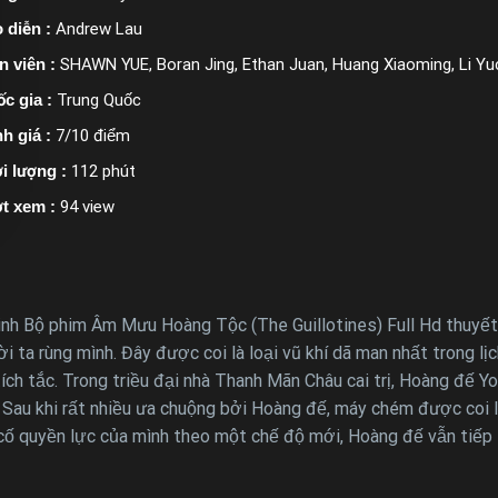
 diễn :
Andrew Lau
n viên :
SHAWN YUE, Boran Jing, Ethan Juan, Huang Xiaoming, Li Y
c gia :
Trung Quốc
h giá :
7/10 điểm
i lượng :
112 phút
t xem :
94 view
h Bộ phim Âm Mưu Hoàng Tộc (The Guillotines) Full Hd thuyết 
i ta rùng mình. Đây được coi là loại vũ khí dã man nhất trong l
 tích tắc. Trong triều đại nhà Thanh Mãn Châu cai trị, Hoàng đế 
Sau khi rất nhiều ưa chuộng bởi Hoàng đế, máy chém được coi l
cố quyền lực của mình theo một chế độ mới, Hoàng đế vẫn tiếp