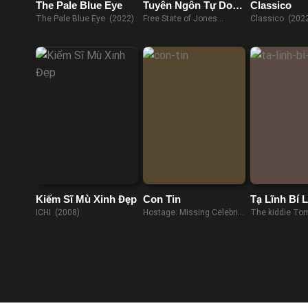
The Pale Blue Eye
Tuyên Ngôn Tự Do
Classico
Của Jones
The Pale Blue Eye (2022)
Free State of Jones
Classico (202
(2016)
Kiếm Sĩ Mù Xinh Đẹp
Con Tin
Tạ Lĩnh Bí 
ICHI (2008)
Hostage: Missing Celebrity
The kiddie To
(2021)