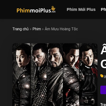
Skip
to
Phim Mới Plus
Ph
content
Trang chủ
»
Phim
»
Âm Mưu Hoàng Tộc
G
H
Trạ