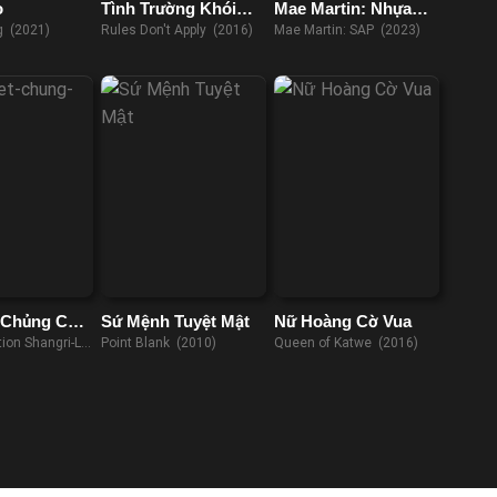
o
Tình Trường Khói
Mae Martin: Nhựa
Lửa
cây
g (2021)
Rules Don't Apply (2016)
Mae Martin: SAP (2023)
 Chủng Cận
Sứ Mệnh Tuyệt Mật
Nữ Hoàng Cờ Vua
tion Shangri-La
Point Blank (2010)
Queen of Katwe (2016)