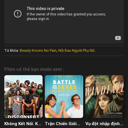
Từ khóa:
Beauty Knows No Pain
,
Nỗi Đau Người Phụ Nữ
.
Phim có thể bạn muốn xem :
Không Kết Nối: Kế
Trận Chiến Giới
Vụ đột nhập định