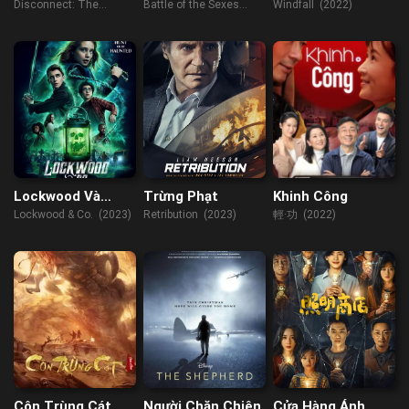
Hoạch Lễ Cưới
Tính
mệnh
Disconnect: The
Battle of the Sexes
Windfall (2022)
Wedding Planner
(2017)
(2023)
Lockwood Và
Trừng Phạt
Khinh Công
Đồng Sự
Lockwood & Co. (2023)
Retribution (2023)
輕·功 (2022)
Côn Trùng Cát
Người Chăn Chiên
Cửa Hàng Ánh