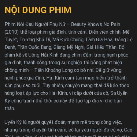
NỘI DUNG PHIM
Phim Nỗi Đau Người Phụ Nữ – Beauty Knows No Pain
(2010) thể loại phim gia đình, tình cảm. Diễn viên chính: Mễ
Tuyết, Trương Khả Di, Mã Đức Chung, Lâm Gia Hoa, Đằng Lệ
Danh, Trần Quốc Bang, Giang Mỹ Nghi, Giả Hiểu Thần. Bộ
phim kể về Uông Hải Kình đang chìm đắm trong hạnh phúc
gia đình, thành công trong sự nghiệp thì bỗng phát hiện
chồng mình – Tiền Khoáng Long có bồ nhí. Để giữ vững
hạnh phúc gia đình, Hải Kình cam tâm mạo hiểm trở thành
sản phụ cao tuổi. Tuy nhiên, chuyện mang thai đã kéo theo
hàng loạt áp lực cho Hải Kình, vì cấp dưới của cô, Sa Uyển
Kỳ cũng tranh thủ thời cơ này để tạo lập địa vị cho bản
thân.
Uyển Kỳ là người quyết đoán, mạnh mẽ trong công việc,
nhưng trong chuyện tình cảm, cô lại yêu người đã có vợ, Cao