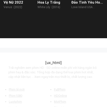
Vệ Nữ 2022
Hoa Ly Trắng
Đảo Tình Yêu Hoa
Kỳ (Phần 4)
Venus (2022)
White Lily (2016)
Love Island USA
(Season 4) (2022)