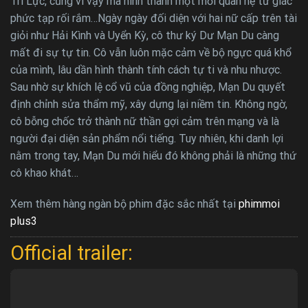
Trí Lực, cũng vì vậy mà hình thành một mối quan hệ tứ giác
phức tạp rối rắm…Ngày ngày đối diện với hai nữ cấp trên tài
giỏi như Hải Kình và Uyển Kỳ, cô thư ký Dư Mạn Du càng
mất đi sự tự tin. Cô vẫn luôn mặc cảm về bộ ngực quá khổ
của mình, lâu dần hình thành tính cách tự ti và nhu nhược.
Sau nhờ sự khích lệ cổ vũ của đồng nghiệp, Mạn Du quyết
định chỉnh sửa thẩm mỹ, xây dựng lại niềm tin. Không ngờ,
cô bỗng chốc trở thành nữ thần gợi cảm trên mạng và là
người đại diện sản phẩm nổi tiếng. Tuy nhiên, khi danh lợi
nằm trong tay, Mạn Du mới hiểu đó không phải là những thứ
cô khao khát…
Xem thêm hàng ngàn bộ phim đặc sắc nhất tại
phimmoi
plus3
Official trailer: