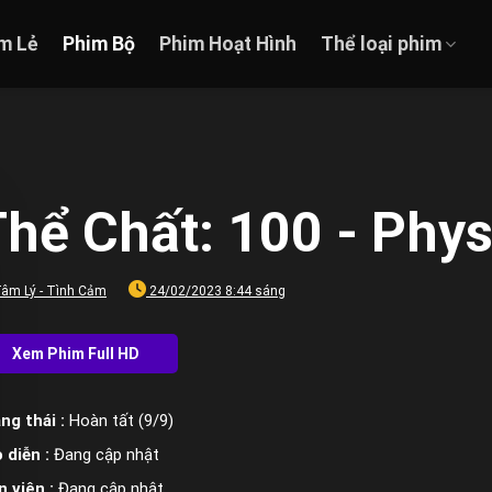
m Lẻ
Phim Bộ
Phim Hoạt Hình
Thể loại phim
hể Chất: 100 - Phys
âm Lý - Tình Cảm
24/02/2023 8:44 sáng
ng thái :
Hoàn tất (9/9)
 diễn :
Đang cập nhật
n viên :
Đang cập nhật