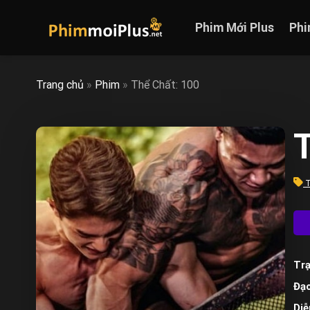
Skip
to
Phim Mới Plus
Phi
content
Trang chủ
»
Phim
»
Thể Chất: 100
T
T
Trạ
Đạo
Diễ