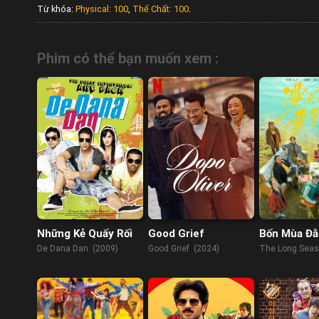
Từ khóa:
Physical: 100
,
Thể Chất: 100
.
Phim có thể bạn muốn xem :
Những Kẻ Quấy Rối
Good Grief
Bốn Mùa Đằ
De Dana Dan (2009)
Good Grief (2024)
The Long Seas