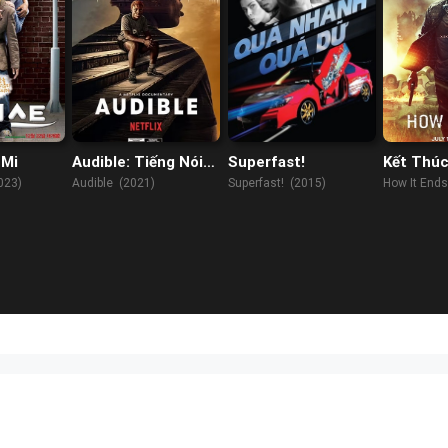
 Mi
Audible: Tiếng Nói
Superfast!
Kết Thúc
Kiên Cường
Cả
023)
Audible (2021)
Superfast! (2015)
How It End