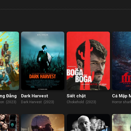
ng Đẵng
Dark Harvest
Siết chặt
Cá Mập 
on (2023)
Dark Harvest (2023)
Chokehold (2023)
Horror shar