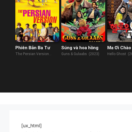
Phiên Bản Ba Tư
Súng và hoa hồng
Ma Ơi Chào
The Persian Version
Guns & Gulaabs (2023)
Hello Ghost (2
(2023)