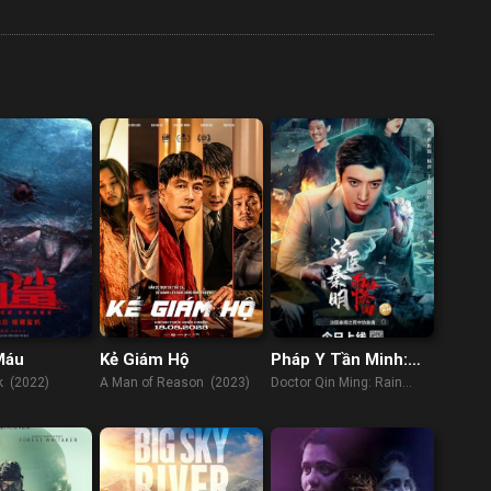
Máu
Kẻ Giám Hộ
Pháp Y Tần Minh:
Bản Hoà Tấu Trong
k (2022)
A Man of Reason (2023)
Doctor Qin Ming: Rain
Mưa
Killer (2023)