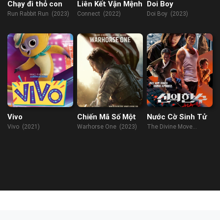
Chạy đi thỏ con
Liên Kết Vận Mệnh
Doi Boy
Run Rabbit Run (2023)
Connect (2022)
Doi Boy (2023)
Vivo
Chiến Mã Số Một
Nước Cờ Sinh Tử
Vivo (2021)
Warhorse One (2023)
The Divine Move
(2019)