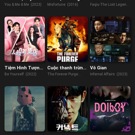
Em
Rợn
Quan: Di Tích Côn
You & Me & Me (2023)
Misfortune (2016)
Faqiu-The Lost Legend
Lôn
(2022)
Tiệm Hình Tượng
Cuộc thanh trừng
Vô Gian
Take-away
vĩnh viễn
Be Yourself (2022)
The Forever Purge
Infernal Affairs (2023)
(2021)