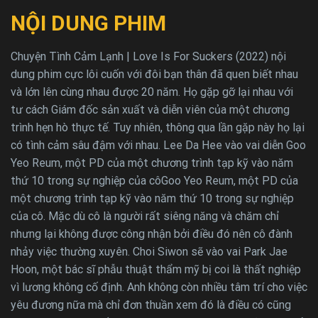
NỘI DUNG PHIM
Chuyện Tình Cảm Lạnh | Love Is For Suckers (2022) nội
dung phim cực lôi cuốn với đôi bạn thân đã quen biết nhau
và lớn lên cùng nhau được 20 năm. Họ gặp gỡ lại nhau với
tư cách Giám đốc sản xuất và diễn viên của một chương
trình hẹn hò thực tế. Tuy nhiên, thông qua lần gặp này họ lại
có tình cảm sâu đậm với nhau. Lee Da Hee vào vai diễn Goo
Yeo Reum, một PD của một chương trình tạp kỹ vào năm
thứ 10 trong sự nghiệp của côGoo Yeo Reum, một PD của
một chương trình tạp kỹ vào năm thứ 10 trong sự nghiệp
của cô. Mặc dù cô là người rất siêng năng và chăm chỉ
nhưng lại không được công nhận bởi điều đó nên cô đành
nhảy việc thường xuyên. Choi Siwon sẽ vào vai Park Jae
Hoon, một bác sĩ phẫu thuật thẩm mỹ bị coi là thất nghiệp
vì lương không cố định. Anh không còn nhiều tâm trí cho việc
yêu đương nữa mà chỉ đơn thuần xem đó là điều có cũng