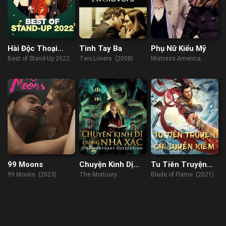
Hài Độc Thoại
Tình Tay Ba
Phụ Nữ Kiểu Mỹ
2022: Những
Best of Stand-Up 2022
Two Lovers (2008)
Mistress America
Khoảnh Khắc Hay
(2022)
(2015)
Nhất
99 Moons
Chuyện Kinh Dị
Tu Tiên Truyện
Trong Nhà Xác
Chi Luyện Kiếm
99 Moons (2023)
The Mortuary
Blade of Flame (2021)
Collection (2019)