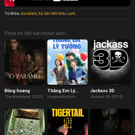
Từ khóa:
Assailant
,
Kẻ Săn Mồi Máu Lạnh
.
Phim có thể bạn muốn xem :
Đồng hoang
Thằng Em Lý
Jackass 3D
Tưởng
The Wasteland (2022)
Inseparable Bros
Jackass 3D (2010)
(2019)