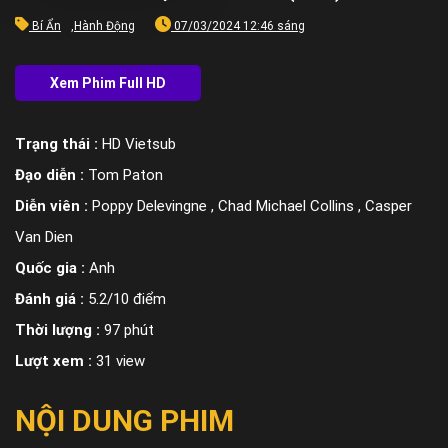
Bí Ẩn
,
Hành Động
07/03/2024 12:46 sáng
Trạng thái :
HD Vietsub
Đạo diễn :
Tom Paton
Diễn viên :
Poppy Delevingne , Chad Michael Collins , Casper
Van Dien
Quốc gia :
Anh
Đánh giá :
5.2/10 điểm
Thời lượng :
97 phút
Lượt xem :
31 view
NỘI DUNG PHIM