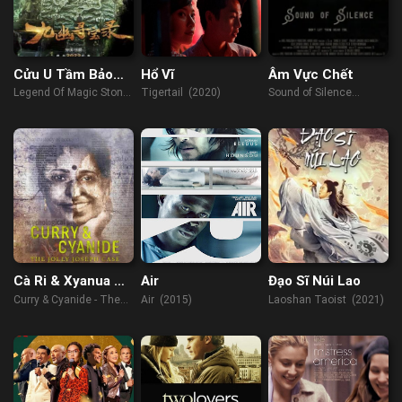
Cửu U Tầm Bảo
Hổ Vĩ
Âm Vực Chết
Lục
Legend Of Magic Stone
Tigertail (2020)
Sound of Silence
(2022)
(2023)
Cà Ri & Xyanua –
Air
Đạo Sĩ Núi Lao
Vụ Án Jolly
Curry & Cyanide - The
Air (2015)
Laoshan Taoist (2021)
Joseph
Jolly Joseph Case
(2023)