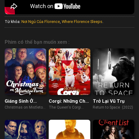
Từ khóa:
Nơi Ngủ Của Florence
,
Where Florence Sleeps
.
Phim có thể bạn muốn xem :
Giáng Sinh Ở
Corgi: Những Chú
Trở Lại Vũ Trụ
Trang Trại Tầm
Chó Hoàng Gia
Christmas on Mistletoe
The Queen's Corgi
Return to Space (2022)
Gửi
Farm (2022)
(2019)