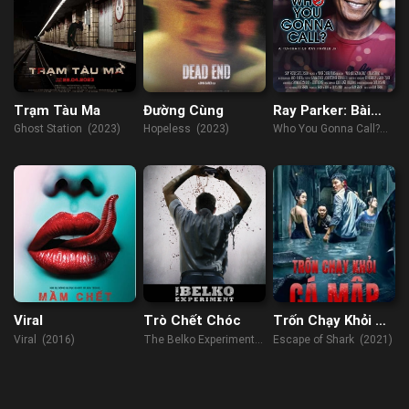
Trạm Tàu Ma
Đường Cùng
Ray Parker: Bài
hát của Biệt đội
Ghost Station (2023)
Hopeless (2023)
Who You Gonna Call?
săn ma
(2022)
Viral
Trò Chết Chóc
Trốn Chạy Khỏi Cá
Mập
Viral (2016)
The Belko Experiment
Escape of Shark (2021)
(2016)