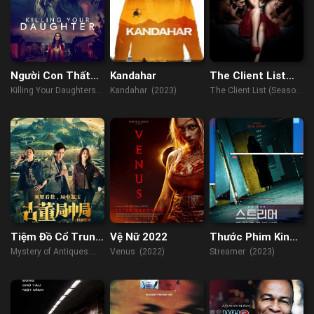
Người Con Thất
Kandahar
The Client List
Lạc
(Phần 2)
Killing Your Daughters
Kandahar (2023)
The Client List (Season
(2019)
2) (2013)
Tiệm Đồ Cổ Trung
Vệ Nữ 2022
Thước Phim Kinh
Cục: Mật Mã Quốc
Hoàng
Mystery of Antiques:
Venus (2022)
Streamer (2023)
Hoạ
The Chinese Painting
Code (2022)