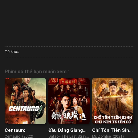
Từ khóa
Phim có thể bạn muốn xem :
Centauro
Đầu Đảng Giang
Chí Tôn Tiên Sinh
Hồ Ngoại Truyện:
Chi Kim Thiền Cổ
Centauro (2022)
Gatao - The Last Stray
Mr. Zombie (2021)