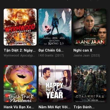
Kẻ Lang Thang
(2021)
Tận Diệt 2: Ngày
Đại Chiến Gã
Nghi can X
Tận Thế
Khổng Lồ
Wyrmwood: Apocalypse
I Kill Giants (2017)
Jaane Jaan (2023)
(2022)
Hank Và Bạn Xe
Năm Mới Kẹt Với
Trận Đánh