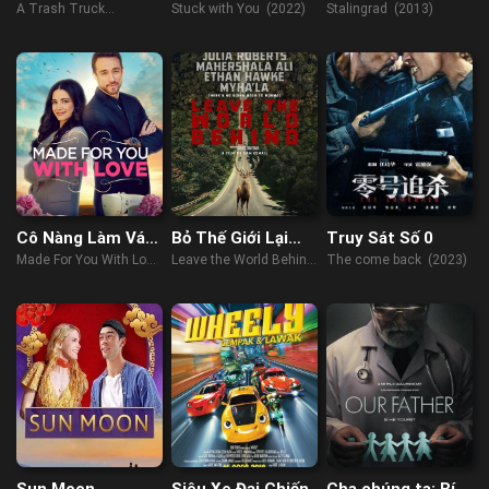
Tải Chở Rác:
Nàng
Stalingrad
A Trash Truck
Stuck with You (2022)
Stalingrad (2013)
Giáng Sinh
Christmas (2020)
Cô Nàng Làm Váy
Bỏ Thế Giới Lại
Truy Sát Số 0
Cưới
Sau Lưng
Made For You With Love
Leave the World Behind
The come back (2023)
(2019)
(2023)