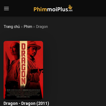
Skip
to
content
Trang chủ
»
Phim
»
Dragon
Dragon - Dragon (2011)