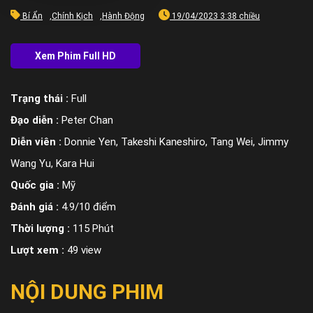
Bí Ẩn
,
Chính Kịch
,
Hành Động
19/04/2023 3:38 chiều
Trạng thái :
Full
Đạo diễn :
Peter Chan
Diễn viên :
Donnie Yen, Takeshi Kaneshiro, Tang Wei, Jimmy
Wang Yu, Kara Hui
Quốc gia :
Mỹ
Đánh giá :
4.9/10 điểm
Thời lượng :
115 Phút
Lượt xem :
49 view
NỘI DUNG PHIM