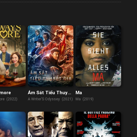
Amore
Ám Sát Tiểu Thuyết
Ma
Gia
re (2022)
A Writer’S Odyssey (2021)
Ma (2019)