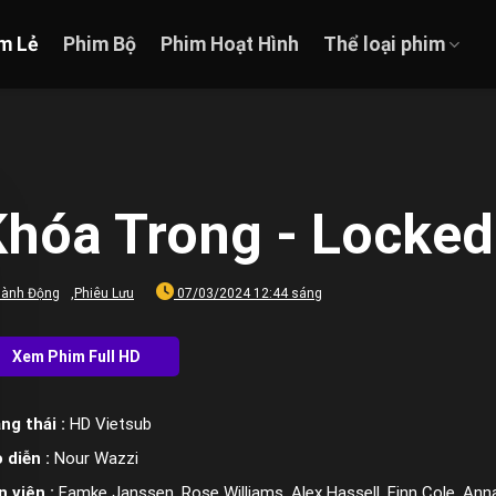
m Lẻ
Phim Bộ
Phim Hoạt Hình
Thể loại phim
hóa Trong - Locked
ành Động
,
Phiêu Lưu
07/03/2024 12:44 sáng
ng thái :
HD Vietsub
 diễn :
Nour Wazzi
n viên :
Famke Janssen, Rose Williams, Alex Hassell, Finn Cole, Anna 