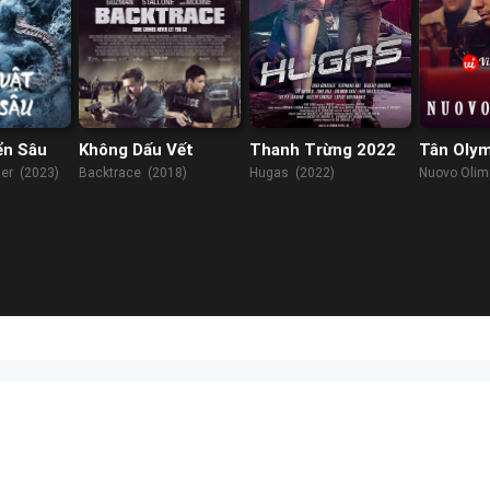
ển Sâu
Không Dấu Vết
Thanh Trừng 2022
Tân Oly
er (2023)
Backtrace (2018)
Hugas (2022)
Nuovo Olim