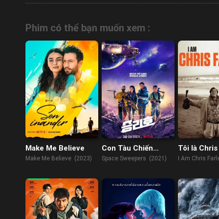
Phim có thể bạn muốn xem :
Make Me Believe
Con Tàu Chiến
Tôi là Chris
Thắng
Make Me Believe (2023)
Space Sweepers (2021)
I Am Chris Far