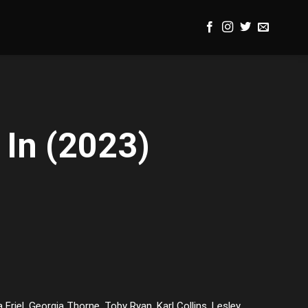
 In (2023)
Friel, Georgia Thorne, Toby Ryan, Karl Collins, Lesley