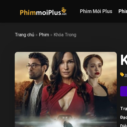
Skip
to
Phim Mới Plus
Phi
content
Trang chủ
»
Phim
»
Khóa Trong
K
H
Trạ
Đạo
Diễ