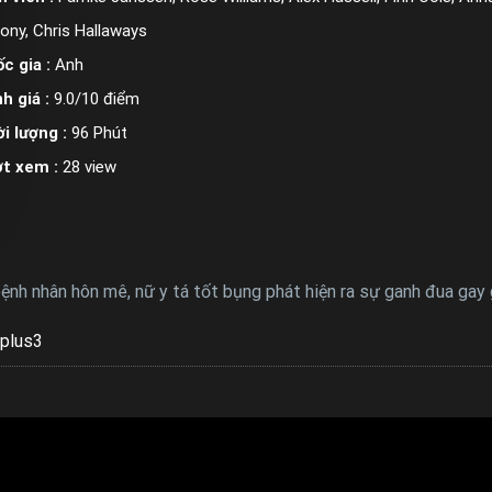
ony, Chris Hallaways
c gia :
Anh
h giá :
9.0/10 điểm
i lượng :
96 Phút
ợt xem :
28 view
h nhân hôn mê, nữ y tá tốt bụng phát hiện ra sự ganh đua gay gắ
plus3