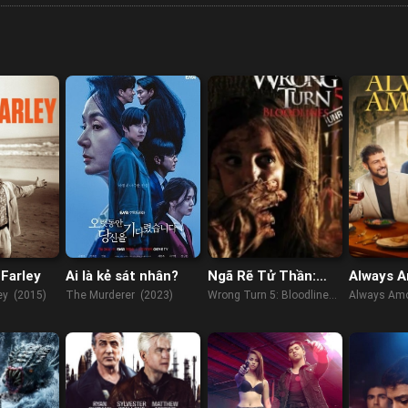
 Farley
Ai là kẻ sát nhân?
Ngã Rẽ Tử Thần:
Always 
Huyết Thống
ley (2015)
The Murderer (2023)
Wrong Turn 5: Bloodlines
Always Amo
(2012)