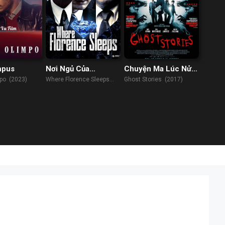
mpus
Nơi Ngủ Của
Chuyện Ma Lúc Nửa
Florence
Đêm
po (2023)
Where Florence Sleeps
Ghost Stories (2017)
(2016)