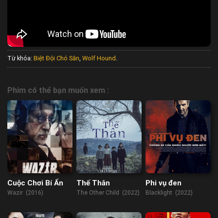
Từ khóa:
Biệt Đội Chó Săn
,
Wolf Hound
.
Phim có thể bạn muốn xem :
Cuộc Chơi Bí Ẩn
Thế Thân
Phi vụ đen
Wazir (2016)
The Other Child (2022)
Blacklight (2022)