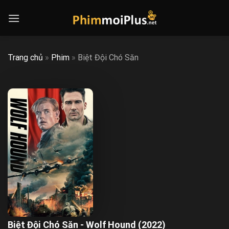
Skip
to
content
Trang chủ
»
Phim
»
Biệt Đội Chó Săn
Biệt Đội Chó Săn - Wolf Hound (2022)