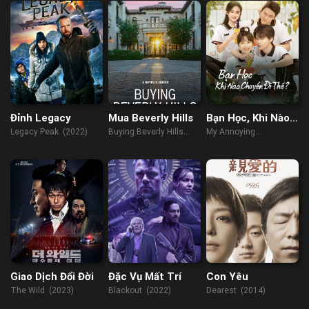
Đỉnh Legacy
Mua Beverly Hills
Bạn Học, Khi Nào
Chuyển Đi Thế?
Legacy Peak (2022)
Buying Beverly Hills
My Annoying
(2022)
Roommate (2023)
Giao Dịch Đổi Đời
Đặc Vụ Mất Trí
Con Yêu
The Wild (2023)
Blackout (2022)
Dearest (2014)