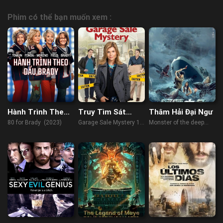
Phim có thể bạn muốn xem :
Hành Trình Theo
Truy Tìm Sát
Thâm Hải Đại Ngư
Dấu Brady
Nhân 1
80 for Brady (2023)
Garage Sale Mystery 1
Monster of the deep
(2013)
(2023)