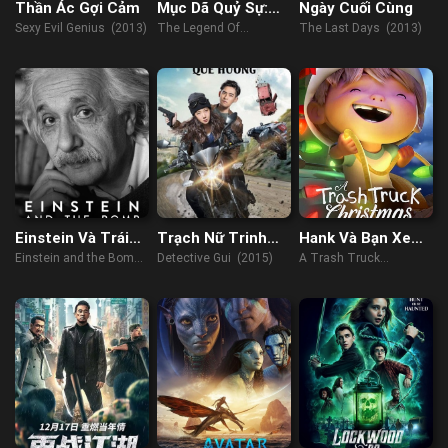
Thần Ác Gợi Cảm
Mục Dã Quỷ Sự:
Ngày Cuối Cùng
Quan Sơn Thái
Sexy Evil Genius (2013)
The Legend Of
The Last Days (2013)
Bảo
Muye:Tomb Seeking
Master (2021)
Einstein Và Trái
Trạch Nữ Trinh
Hank Và Bạn Xe
Bom
Thám Quế Hương
Tải Chở Rác:
Einstein and the Bomb
Detective Gui (2015)
A Trash Truck
Giáng Sinh
(2024)
Christmas (2020)