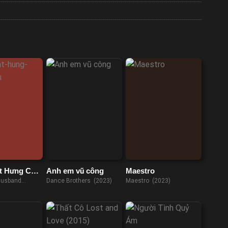
t Hưng Cao
Anh em vũ công
Maestro
Husband
Dance Brothers (2023)
Maestro (2023)