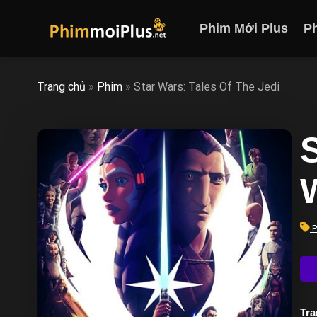
Skip
to
Phim Mới Plus
P
content
Trang chủ
»
Phim
»
Star Wars: Tales Of The Jedi
S
P
Trạ