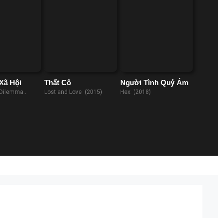
Xã Hội
Thất Cô
Người Tình Quỷ Ám
 Dilemma
Lost and Love (2015)
Hex (2018)