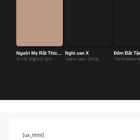
Người Mẹ Rất Thích
Nghi can X
Đêm Bất Tậ
Nhiệt Tình
Boate Kiss
친구에 봇물터진 엄마
Jaane Jaan (2023)
The Endless N
(2023)