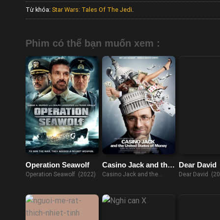
Từ khóa:
Star Wars: Tales Of The Jedi
.
Phim có thể bạn muốn xem :
Operation Seawolf
Casino Jack and the
Dear David
United States of
Operation Seawolf (2022)
Casino Jack and the
Dear David (20
Money
United States of Money
(2010)