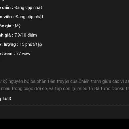
 diễn :
Đang cập nhật
n viên :
Đang cập nhật
c gia :
Mỹ
h giá :
7.9/10 điểm
i lượng :
15 phút/tập
t xem :
77 view
 kỷ nguyên bộ ba phần tiền truyện của Chiến tranh giữa các vì s
hau trong cuộc đời cô, và tập còn lại miêu tả Bá tước Dooku trẻ
plus3