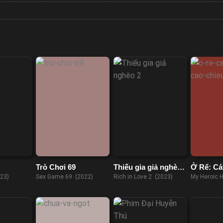
Trò Chơi 69
Thiếu gia giả nghèo
Ở Rể: Cá
2
Chiếu
23)
Sex Game 69 (2022)
Rich in Love 2 (2023)
My Heroic 
(2021)