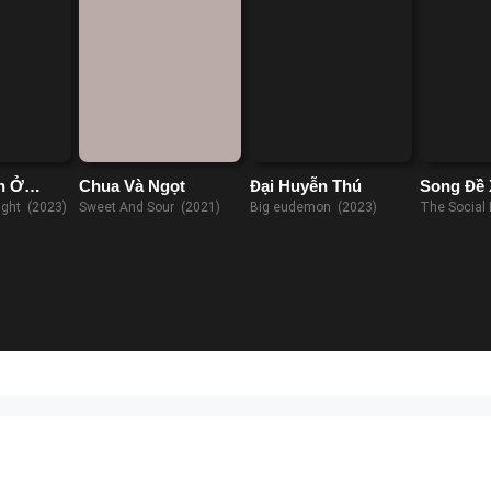
n Ở
Chua Và Ngọt
Đại Huyễn Thú
Song Đề 
ight (2023)
Sweet And Sour (2021)
Big eudemon (2023)
The Social
(2020)