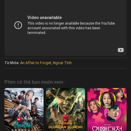
Từ khóa:
An Affair to Forget
,
Ngoại Tình
.
Phim có thể bạn muốn xem :