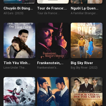
Chuyến Đi Đáng
Tour de France:
Người Lạ Quen
Giá
Trên từng dặm
Thuộc
All Ears (2023)
Tour de France:
A Familiar Stranger
đường
Unchained (2023)
(2022)
Tình Yêu Vĩnh
Frankenstein,
Big Sky River
Hằng Cùng Vầng
Quái Vật Của Quái
Love Under The
Frankenstein's
Big Sky River (2022)
Trăng
Vật Của
Moonlight (2021)
Monster's Monster,
Frankenstein
Frankenstein (2019)