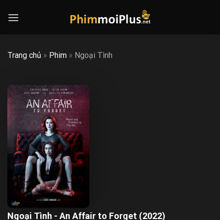
Skip
to
content
Trang chủ
»
Phim
»
Ngoại Tình
Ngoại Tình - An Affair to Forget (2022)