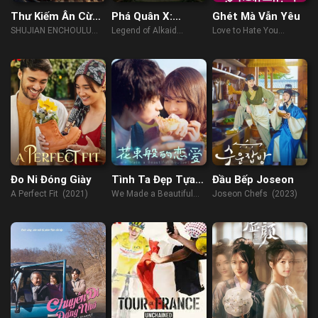
Thư Kiếm Ân Cừu
Phá Quân X:
Ghét Mà Vẫn Yêu
Lục
Đương Án Trí
SHUJIAN ENCHOULU
Legend of Alkaid
Love to Hate You
Mệnh
(2023)
(2023)
(2023)
Đo Ni Đóng Giày
Tình Ta Đẹp Tựa
Đầu Bếp Joseon
Đóa Hoa
A Perfect Fit (2021)
We Made a Beautiful
Joseon Chefs (2023)
Bouquet (2021)