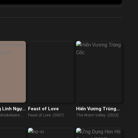
 Lính Ngự
Feast of Love
Hiến Vương Trùng
rtagnan
Cốc
Musketeers:
Feast of Love (2007)
The Worm Valley (2023)
 (2023)