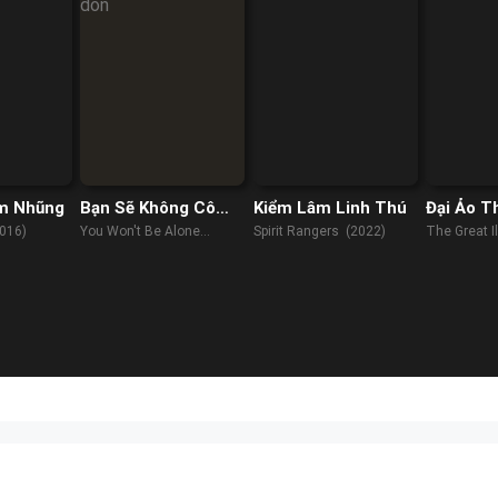
m Nhũng
Bạn Sẽ Không Cô
Kiểm Lâm Linh Thú
Đại Ảo T
Đơn
016)
You Won't Be Alone
Spirit Rangers (2022)
The Great Il
(2022)
(2020)