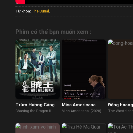
Từ khóa:
The Burial
.
Phim có thể bạn muốn xem :
Trùm Hương Cảng
Miss Americana
Đồng hoang
2: Truy Long
Chasing the Dragon II:
Miss Americana (2020)
The Wasteland
Wild Wild Bunch (2019)