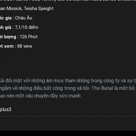
ian Missick, Teisha Speight
c gia :
Châu Âu
h giá :
7,1/10 điểm
i lượng :
126 Phút
ợt xem :
88 view
phải đối mặt với những âm mưu tham nhũng trong công ty và sự b
ngẫm về những điều bất công trong xã hội. The Burial là một bộ 
 tạo nên một câu chuyện đầy sức mạnh
plus3