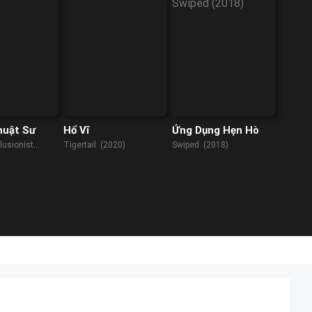
huật Sư
Hổ Vĩ
Ứng Dụng Hẹn Hò
lusionist
Tigertail (2020)
Swiped (2018)