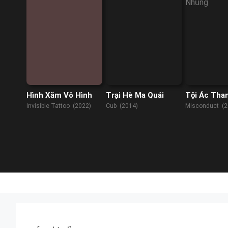
Hình Xăm Vô Hình
Trại Hè Ma Quái
Tội Ác Tha
Invisible Tattoo (2022)
Cub (2014)
Misconduct (2