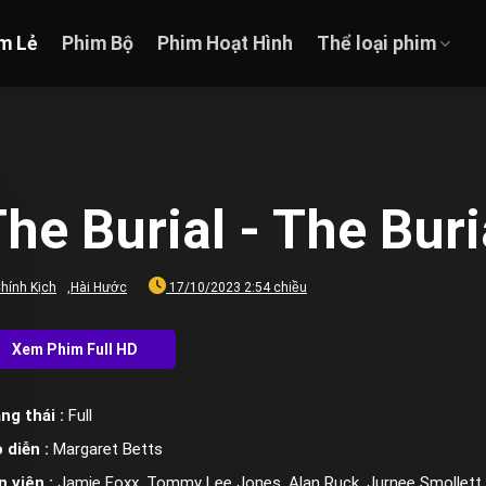
m Lẻ
Phim Bộ
Phim Hoạt Hình
Thể loại phim
he Burial - The Buri
hính Kịch
,
Hài Hước
17/10/2023 2:54 chiều
ng thái :
Full
 diễn :
Margaret Betts
n viên :
Jamie Foxx, Tommy Lee Jones, Alan Ruck, Jurnee Smollett