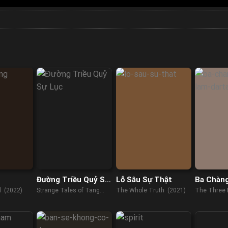
Đường Triều Quỷ Sự
Lỗ Sâu Sự Thật
Ba Chàng
Lục
Lâm: D’A
 (2022)
Strange Tales of Tang
The Whole Truth (2021)
The Three 
Dynasty (2022)
D'Artagnan