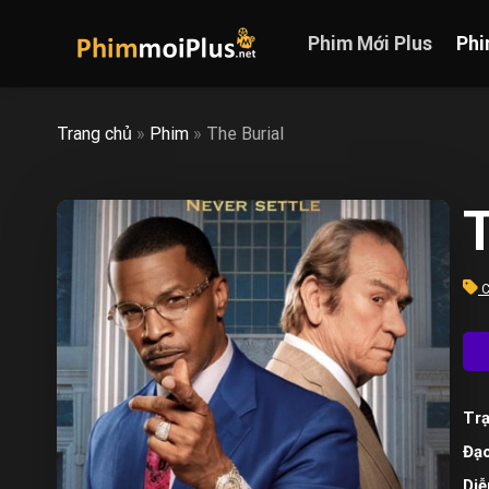
Skip
to
Phim Mới Plus
Phi
content
Trang chủ
»
Phim
»
The Burial
T
C
Trạ
Đạo
Diễ