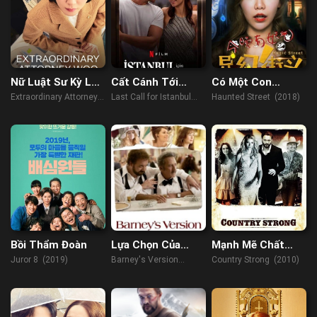
Nữ Luật Sư Kỳ Lạ
Cất Cánh Tới
Có Một Con
Woo Young Woo
Istanbul
Đường Ma Hoặc
Extraordinary Attorney
Last Call for Istanbul
Haunted Street (2018)
Tối Nay
Woo (2022)
(2023)
Bồi Thẩm Đoàn
Lựa Chọn Của
Mạnh Mẽ Chất
Barney
Đồng Quê
Juror 8 (2019)
Barney's Version
Country Strong (2010)
(2010)