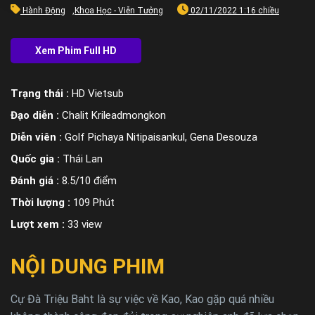
Hành Động
,
Khoa Học - Viễn Tưởng
02/11/2022 1:16 chiều
Trạng thái :
HD Vietsub
Đạo diễn :
Chalit Krileadmongkon
Diễn viên :
Golf Pichaya Nitipaisankul, Gena Desouza
Quốc gia :
Thái Lan
Đánh giá :
8.5/10 điểm
Thời lượng :
109 Phút
Lượt xem :
33 view
NỘI DUNG PHIM
Cự Đà Triệu Baht là sự việc về Kao, Kao gặp quá nhiều