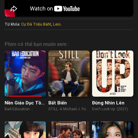
Từ khóa:
Cự Đà Triệu Baht
,
Leio
.
Phim có thể bạn muốn xem :
Nền Giáo Dục Tồi:
Bất Biến
Đừng Nhìn Lên
Bản Cắt Của Đạo
Bad Education:
STILL: A Michael J. Fox
Don't Look Up (2021)
Diễn
Directors Cut (2023)
Movie (2012)