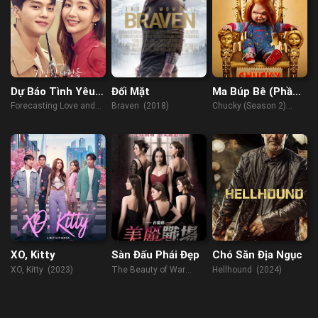
Dự Báo Tình Yêu
Đối Mặt
Ma Búp Bê (Phần
Và Thời Tiết
2)
Forecasting Love and
Braven (2018)
Chucky (Season 2)
Weather ( 2022)
(2021)
XO, Kitty
Sàn Đấu Phái Đẹp
Chó Săn Địa Ngục
XO, Kitty (2023)
The Beauty of War
Hellhound (2024)
(2022)