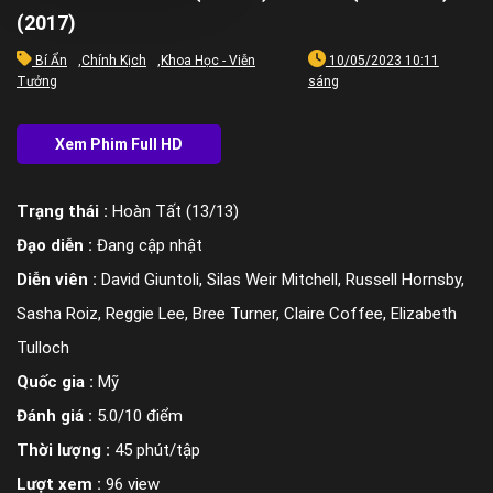
(2017)
Bí Ẩn
,
Chính Kịch
,
Khoa Học - Viễn
10/05/2023 10:11
Tưởng
sáng
Trạng thái :
Hoàn Tất (13/13)
Đạo diễn :
Đang cập nhật
Diễn viên :
David Giuntoli, Silas Weir Mitchell, Russell Hornsby,
Sasha Roiz, Reggie Lee, Bree Turner, Claire Coffee, Elizabeth
Tulloch
Quốc gia :
Mỹ
Đánh giá :
5.0/10 điểm
Thời lượng :
45 phút/tập
Lượt xem :
96 view