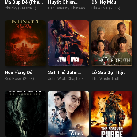
Ma Búp Bê (Phần
Huyết Chiến
Đòi Nợ Máu
1)
Thành Sơ Lặc
Chucky (Season 1)
Han Dynasty Thirteen
Lila & Eve (2015)
(2021)
Generals (2022)
Hoa Hồng Đỏ
Sát Thủ John
Lỗ Sâu Sự Thật
Wick: Phần 4
Red Rose (2023)
John Wick: Chapter 4
The Whole Truth
(2023)
(2021)