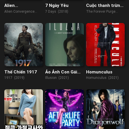
Alien
7 Ngày Yêu
Cuộc thanh trừng
Convergence
vĩnh viễn
Alien Convergence
7 Days (2018)
The Forever Purge
(2017)
(2021)
Thế Chiến 1917
Ảo Ảnh Con Gái
Homunculus
Tôi
1917 (2019)
Illusion (2021)
Homunculus (2021)