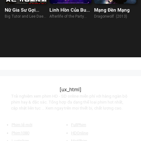
Nữ Gia Sư Gợi
Linh Hồn Của Buổi
Mạng Đền Mạng
Cảm
Tiệc
Big Tutor and Lee Dae-il
Afterlife of the Party
Dragonwolf (2013)
(2022)
(2021)