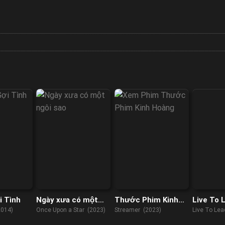
i Tình
Ngày xưa có một
Thước Phim Kinh
Live To 
ngôi sao
Hoàng
014)
Once Upon a Star (2023)
Streamer (2023)
Live To Le