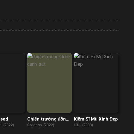
Lead
Chiến trường đồn
Kiếm Sĩ Mù Xinh Đẹp
cảnh sát
ad (2022)
Copshop (2022)
ICHI (2008)