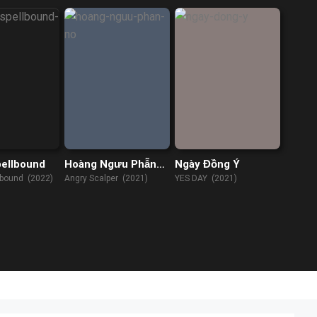
pellbound
Hoàng Ngưu Phẫn
Ngày Đồng Ý
Nộ
lbound (2022)
Angry Scalper (2021)
YES DAY (2021)