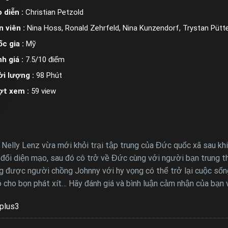
 diễn :
Christian Petzold
n viên :
Nina Hoss, Ronald Zehrfeld, Nina Kunzendorf, Trystan Pütt
c gia :
Mỹ
h giá :
7.5/10 điểm
i lượng :
98 Phút
ợt xem :
59 view
: Nelly Lenz vừa mới khỏi trại tập trung của Đức quốc xã sau khi
ổi diện mạo, sau đó cô trở về Đức cùng với người bạn trung thà
ằng được người chồng Johnny với hy vọng có thể trở lại cuộc s
cô cho bọn phát xít… Hãy đánh giá và bình luận cảm nhận của bạn
plus3