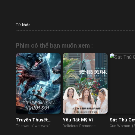
Từ khóa
Phim có thể bạn muốn xem :
Truyền Thuyết
Yêu Rất Mỹ Vị
Sát Thủ Gợ
Người Sói
The war of werewolf
Delicious Romance
Gun Woman (2
(2021)
(2023)