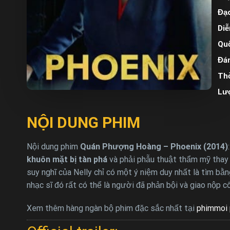
Đạo
Diễ
Quố
Đán
Thờ
Lư
NỘI DUNG PHIM
Nội dung phim
Quán Phượng Hoàng – Phoenix (2014)
khuôn mặt bị tàn phá
và phải phẫu thuật thẩm mỹ thay đ
suy nghĩ của Nelly chỉ có một ý niệm duy nhất là tìm b
nhạc sĩ đó rất có thể là người đã phản bội và giao nộp 
Xem thêm hàng ngàn bộ phim đặc sắc nhất tại
phimmoi 