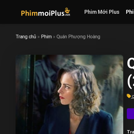
Skip
to
Phim Mới Plus
Ph
content
Trang chủ
»
Phim
»
Quán Phượng Hoàng
C
Trạ