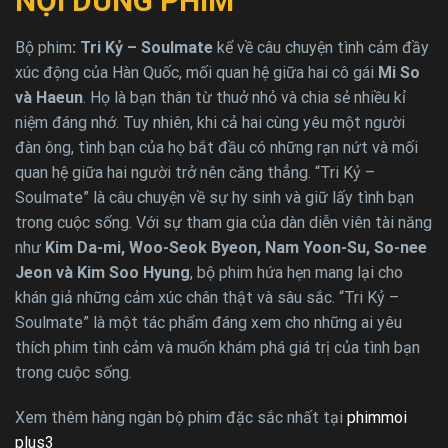
NỘI DUNG PHIM
Bộ phim
: Tri Kỷ – Soulmate
kể về câu chuyện tình cảm đầy
xúc động của Hàn Quốc, mối quan hệ giữa hai cô gái
Mi So
và Haeun
. Họ là bạn thân từ thuở nhỏ và chia sẻ nhiều kỉ
niệm đáng nhớ. Tuy nhiên, khi cả hai cùng yêu một người
đàn ông, tình bạn của họ bắt đầu có những rạn nứt và mối
quan hệ giữa hai người trở nên căng thẳng. “Tri Kỷ –
Soulmate” là câu chuyện về sự hy sinh và giữ lấy tình bạn
trong cuộc sống. Với sự tham gia của dàn diễn viên tài năng
như
Kim Da-mi, Woo-Seok Byeon, Nam Yoon-Su, So-nee
Jeon và Kim Soo Hyung
, bộ phim hứa hẹn mang lại cho
khán giả những cảm xúc chân thật và sâu sắc. “Tri Kỷ –
Soulmate” là một tác phẩm đáng xem cho những ai yêu
thích phim tình cảm và muốn khám phá giá trị của tình bạn
trong cuộc sống.
Xem thêm hàng ngàn bộ phim đặc sắc nhất tại
phimmoi
plus3