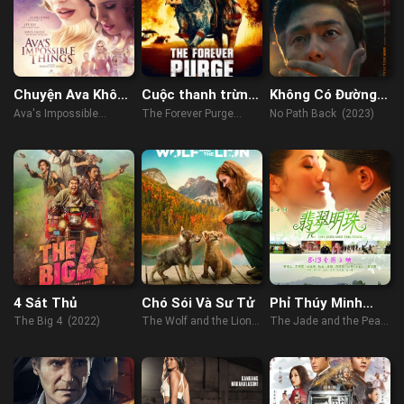
Chuyện Ava Không
Cuộc thanh trừng
Không Có Đường
Thể Làm
vĩnh viễn
Lui
Ava's Impossible
The Forever Purge
No Path Back (2023)
Things (2016)
(2021)
4 Sát Thủ
Chó Sói Và Sư Tử
Phỉ Thúy Minh
Châu
The Big 4 (2022)
The Wolf and the Lion
The Jade and the Pearl
(2021)
(2010)