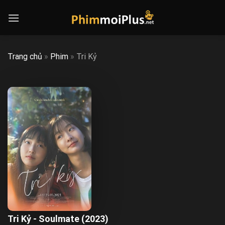
Skip
to
content
Trang chủ
»
Phim
»
Tri Kỷ
Tri Kỷ - Soulmate (2023)