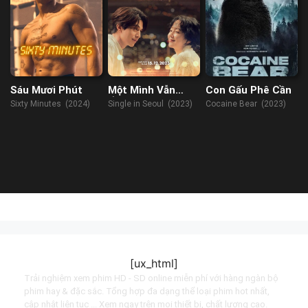
Sáu Mươi Phút
Một Mình Vẫn
Con Gấu Phê Cần
Ổn’T
Sixty Minutes (2024)
Single in Seoul (2023)
Cocaine Bear (2023)