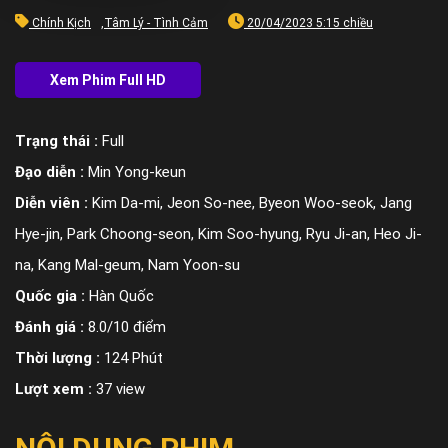
Chính Kịch
,
Tâm Lý - Tình Cảm
20/04/2023 5:15 chiều
Trạng thái :
Full
Đạo diễn :
Min Yong-keun
Diễn viên :
Kim Da-mi, Jeon So-nee, Byeon Woo-seok, Jang
Hye-jin, Park Choong-seon, Kim Soo-hyung, Ryu Ji-an, Heo Ji-
na, Kang Mal-geum, Nam Yoon-su
Quốc gia :
Hàn Quốc
Đánh giá :
8.0/10 điểm
Thời lượng :
124 Phút
Lượt xem :
37 view