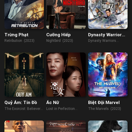
Trừng Phạt
Cưỡng Hiếp
Dynasty Warriors:
Chiến Binh Tam
Retribution (2023)
Nightbird (2023)
Dynasty Warriors
Quốc
(2021)
Quỷ Ám: Tín Đồ
Ác Nữ
Biệt Đội Marvel
The Exorcist: Believer
Lost in Perfection
The Marvels (2023)
(2023)
(2023)