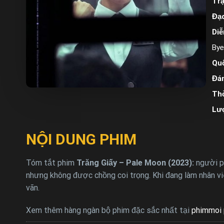
Trạ
Đạo
Diễ
Bye
Quố
Đán
Thờ
Lư
NỘI DUNG PHIM
Tóm tắt phim
Trăng Giấy – Pale Moon (2023):
người ph
nhưng không được chồng coi trọng. Khi đang làm nhân v
vãn.
Xem thêm hàng ngàn bộ phim đặc sắc nhất tại
phimmoi 