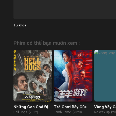
Từ khóa
Phim có thể bạn muốn xem :
Những Con Chó Địa
Trò Chơi Bầy Cừu
Vòng Vây C
Ngục
Hell Dogs (2022)
Lamb Game (2023)
No Way Up (20