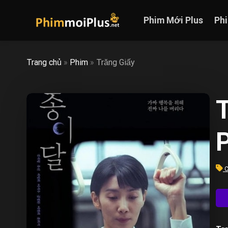
Skip
to
Phim Mới Plus
Ph
content
Trang chủ
»
Phim
»
Trăng Giấy
C