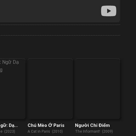
gữ: Dạ
Chú Mèo Ở Paris
Người Chỉ Điểm
ng
ce (2023)
A Cat in Paris (2010)
The Informant! (2009)