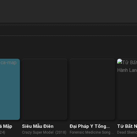
á Mập
Siêu Mẫu Điên
Đại Pháp Y Tống
Tử Bất N
Từ: Thâu Lương
Hành La
24)
Crazy Super Model (2018)
Forensic Medicine Song Ci
Dead Slien