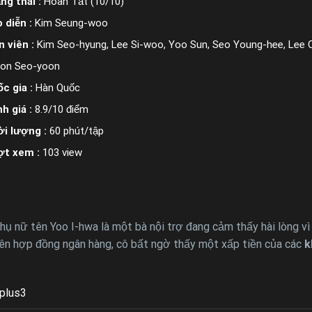
ng thái :
Hoàn Tất (10/10)
 diễn :
Kim Seung-woo
n viên :
Kim Seo-hyung, Lee Si-woo, Yoo Sun, Seo Young-hee, Lee 
on Seo-yoon
c gia :
Hàn Quốc
h giá :
8.9/10 điểm
i lượng :
60 phút/tập
ợt xem :
103 view
ụ nữ tên Yoo I-hwa là một bà nội trợ đang cảm thấy hài lòng v
iên hợp đồng ngân hàng, cô bất ngờ thấy một xấp tiền của các
k
plus3