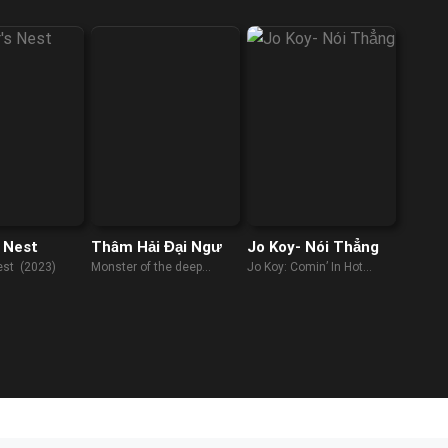
 Nest
Thâm Hải Đại Ngư
Jo Koy- Nói Thẳng
est (2023)
Monster of the deep
Jo Koy: Comin’ In Hot
(2023)
(2019)