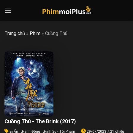
Skip
to
content
Trang chủ
»
Phim
»
Cuồng Thú
Cuồng Thú - The Brink (2017)
Bí Ẩn
,
Hành Động
,
Hình Sự - Tội Phạm
29/07/2023 7:21 chiều