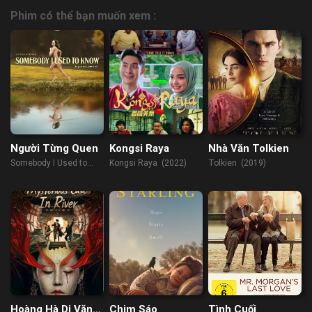
Phim có thể bạn muốn xem :
Người Từng Quen
Kongsi Raya
Nhà Văn Tolkien
Somebody I Used to
Kongsi Raya (2022)
Tolkien (2019)
Know (2023)
Hoàng Hà Dị Văn
Chim Sáo
Tình Cuối