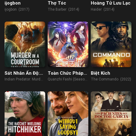
ijogbon
Thợ Tóc
Hoàng Tử Lưu Lạc
ijogbon (2017)
The Barber (2014)
Haider (2014)
Sát Nhân Ấn Độ:
Toàn Chức Pháp
Biệt Kích
Án Mạng Trong
Sư (Phần 3)
Indian Predator: Murder
Quanzhi Fashi (Season
The Commando (2022)
Phòng Xử Án
in a Courtroom (2022)
3) (2018)