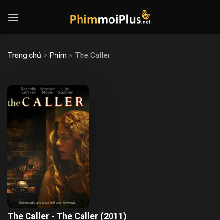
Skip
to
content
Trang chủ
»
Phim
»
The Caller
The Caller - The Caller (2011)