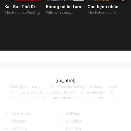
Kai: Sát Thủ Đi
Không có lời tạm
Các bệnh nhân
Nhờ Xe
biệt
của bác sĩ García
The Hatchet Wielding
Without Saying
The Patients of Dr.
Hitchhiker (2023)
Goodbye (2022)
García (2023)