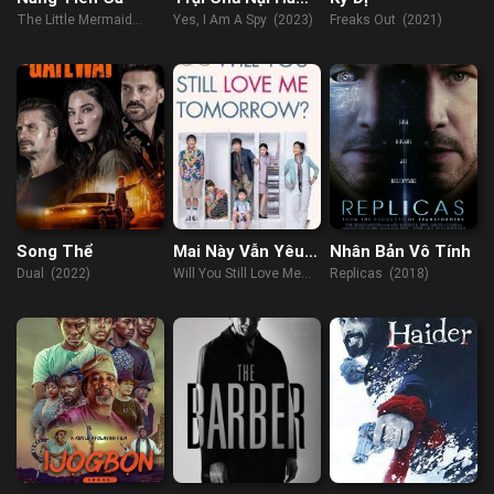
Không Dễ Làm
The Little Mermaid
Yes, I Am A Spy (2023)
Freaks Out (2021)
(2023)
Song Thể
Mai Này Vẫn Yêu
Nhân Bản Vô Tính
Em
Dual (2022)
Will You Still Love Me
Replicas (2018)
Tomorrow? (2013)