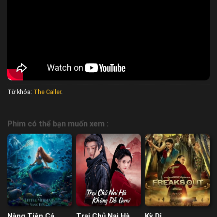
Từ khóa:
The Caller
.
Phim có thể bạn muốn xem :
Nàng Tiên Cá
Trại Chủ Nại Hà
Kỳ Dị