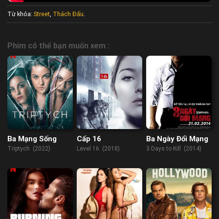
Từ khóa:
Street
,
Thách Đấu
.
Phim có thể bạn muốn xem :
Ba Mạng Sống
Cấp 16
Ba Ngày Đổi Mạng
Triptych (2022)
Level 16 (2018)
3 Days to Kill (2014)