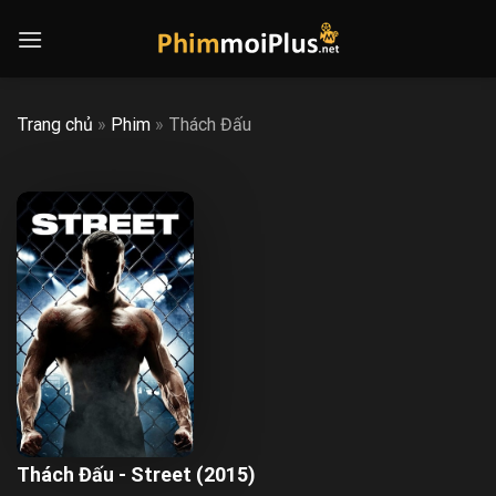
Skip
to
content
Trang chủ
»
Phim
»
Thách Đấu
Thách Đấu - Street (2015)