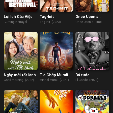
Lợi Ích Của Việc Bị
Tag-Init
Once Upon a
Phản Bội
Time… in
Burning Betrayal
Tag-Init (2023)
Once Upon a Time… in
Hollywood
(2023)
Hollywood (2019)
Ngày mới tốt lành
Tia Chớp Murali
Bá tước
Good morning (2022)
Minnal Murali (2021)
El Conde (2023)