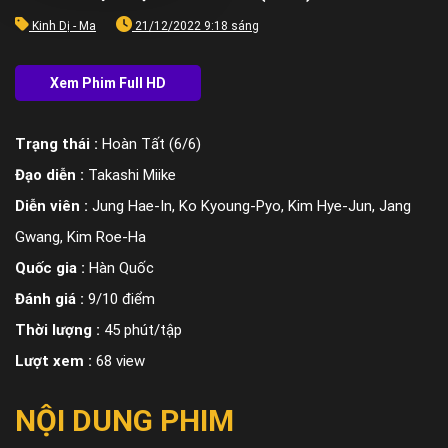
Kinh Dị - Ma
21/12/2022 9:18 sáng
Trạng thái :
Hoàn Tất (6/6)
Đạo diễn :
Takashi Miike
Diễn viên :
Jung Hae-In, Ko Kyoung-Pyo, Kim Hye-Jun, Jang
Gwang, Kim Roe-Ha
Quốc gia :
Hàn Quốc
Đánh giá :
9/10 điểm
Thời lượng :
45 phút/tập
Lượt xem :
68 view
NỘI DUNG PHIM