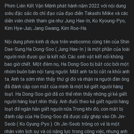
Phim Liên Kết Vận Mệnh phát hành năm 2022 với nội dung
siêu đặc sắc do chỉ đạo của đạo diễn Takashi Miike và các
diễn viên chính tham gia như Jung Hae-In, Ko Kyoung-Pyo,
Kim Hye-Jun, Jang Gwang, Kim Roe-Ha.
Nội dung phim kinh dị dựa trên webcomic cùng tên của Shin
Dae-Sung.Ha Dong-Soo ( Jung Hae-In ) là một phần của loài
người mới được gọi là kết nối. Các sinh vật kết nối không
bao giờ chết. Một đêm nọ, Ha Dong-Soo bị bắt cóc bởi một
nhóm buôn bán nội tạng người. Mắt anh ta bị cắt ra khỏi anh
ta. Anh ta sớm nhìn thấy thứ gì đó và nhận ra người đàn ông
đã đánh cắp con mắt của mình là một kẻ giết người hàng
loạt. Ha Dong-Soo giờ đã có thể nhìn thấy những gì kẻ giết
người hàng loạt nhìn thấy. Anh đuổi theo kẻ giết người hàng
loạt để ngăn hắn giết người nữa.Trong khi đó, con mắt bị
đánh cắp của Ha Dong-Soo đã được cấy ghép vào Oh Jin-
Seob ( Ko Gyung-Pyo ). Oh Jin-Seob trông có vẻ là một
nhân viên lịch sự và có năng lực trong công việc, nhưng anh