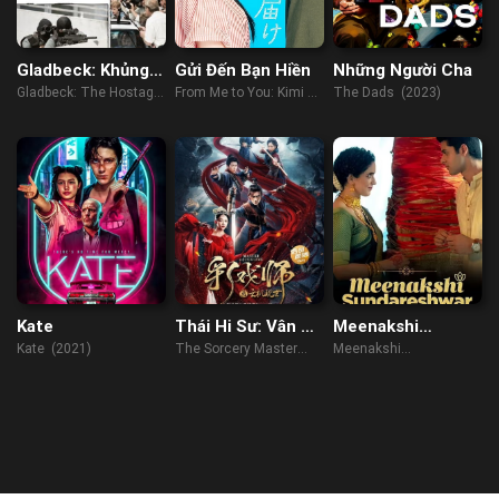
Gladbeck: Khủng
Gửi Đến Bạn Hiền
Những Người Cha
hoảng con tin
Gladbeck: The Hostage
From Me to You: Kimi ni
The Dads (2023)
Crisis (2022)
Todoke (2023)
Kate
Thái Hi Sư: Vân Cơ
Meenakshi
Hiện Thế
Sundareshwar
Kate (2021)
The Sorcery Master
Meenakshi
(2023)
Sundareshwar (2021)