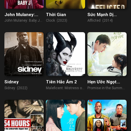
John Mulaney:
Thời Gian
Sức Mạnh Dị
Baby J
Thường
John Mulaney: Baby J
Clock (2023)
Afflicted (2014)
(2023)
Sidney
Tiên Hắc Ám 2
Hẹn Ước Ngọt
Ngào Đầu Hạ
Sidney (2022)
Maleficent: Mistress of
Promise in the Summer
Evil (2019)
(2023)