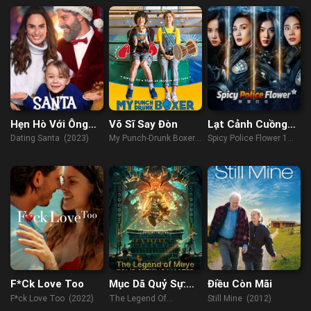
Hẹn Hò Với Ông
Võ Sĩ Say Đòn
Lạt Cảnh Cuồng
Già Tuyết
Hoa 1
Dating Santa (2023)
My Punch-Drunk Boxer
Spicy Police Flower 1
(2019)
(2023)
F*Ck Love Too
Mục Dã Quỷ Sự:
Điều Còn Mãi
Quan Sơn Thái
F*ck Love Too (2022)
The Legend Of
Still Mine (2012)
Bảo