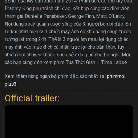
động, của Mỹ sản xuất năm 2014. Phim do đạo diễn kỳ cựu
Bradley King phụ trách chỉ đạo, kết hợp cùng các diễn viên
tham gia Danielle Panabaker, George Finn, Matt O’Leary,…
Nội dung xoay quanh cuộc sống của 3 người bạn bị đảo lộn
từ khi phát hiện ra 1 chiếc máy ảnh có khả năng chụp trước
tương lai trong 24h. Thế là 3 người âm mưu lợi dụng chiếc
máy ảnh vào mục đích cá nhân trục lợi cho bản thân, tuy
nhiên mọi chuyện không suôn sẻ đơn giản như họ nghĩ. Mời
các bạn cùng đón xem phim Tua Thời Gian – Time Lapse.
Xem thêm hàng ngàn bộ phim đặc sắc nhất tại
phimmoi
plus3
Official trailer: