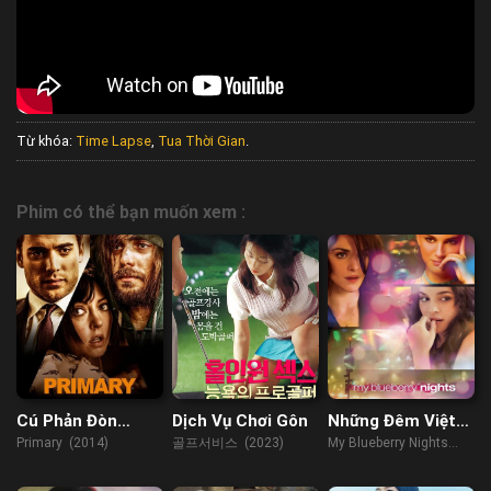
Từ khóa:
Time Lapse
,
Tua Thời Gian
.
Phim có thể bạn muốn xem :
Cú Phản Đòn
Dịch Vụ Chơi Gôn
Những Đêm Việt
Ngoạn Mục
Quất
Primary (2014)
골프서비스 (2023)
My Blueberry Nights
(2007)